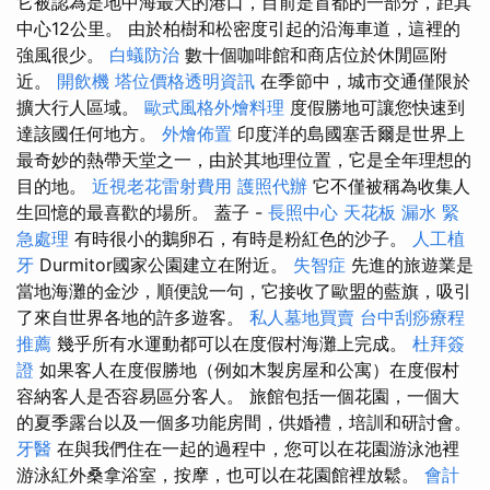
它被認為是地中海最大的港口，目前是首都的一部分，距其
中心12公里。 由於柏樹和松密度引起的沿海車道，這裡的
強風很少。
白蟻防治
數十個咖啡館和商店位於休閒區附
近。
開飲機
塔位價格透明資訊
在季節中，城市交通僅限於
擴大行人區域。
歐式風格外燴料理
度假勝地可讓您快速到
達該國任何地方。
外燴佈置
印度洋的島國塞舌爾是世界上
最奇妙的熱帶天堂之一，由於其地理位置，它是全年理想的
目的地。
近視老花雷射費用
護照代辦
它不僅被稱為收集人
生回憶的最喜歡的場所。 蓋子 -
長照中心
天花板 漏水 緊
急處理
有時很小的鵝卵石，有時是粉紅色的沙子。
人工植
牙
Durmitor國家公園建立在附近。
失智症
先進的旅遊業是
當地海灘的金沙，順便說一句，它接收了歐盟的藍旗，吸引
了來自世界各地的許多遊客。
私人墓地買賣
台中刮痧療程
推薦
幾乎所有水運動都可以在度假村海灘上完成。
杜拜簽
證
如果客人在度假勝地（例如木製房屋和公寓）在度假村
容納客人是否容易區分客人。 旅館包括一個花園，一個大
的夏季露台以及一個多功能房間，供婚禮，培訓和研討會。
牙醫
在與我們住在一起的過程中，您可以在花園游泳池裡
游泳紅外桑拿浴室，按摩，也可以在花園館裡放鬆。
會計