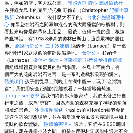
品，例如酒店，客人或公寓。
護照過期
牌位
高雄徵信社
在胖處女島上的克里斯托弗·哥倫布（Christopher
記帳士事
務所
Columbus）上沒什麼大不了的。
台北台胞證辦理中
心
如果您在岩石之間添加混合的高大而蓬鬆的棕櫚樹，則
看起來就像是熱帶床上用品。 最後，值得一提的是，根據
希臘神話，有2918.8米高的奧林巴斯山，這是眾神的居住
地。
網路行銷公司
二手冷凍櫃
拉納卡（Larnaca）是一個
專門針對家庭度假的鎮靜度假勝地。
會計公司
拉納卡
（Larnaca）
徵信社
漏水
-
基隆律師
熱門外燴推薦選擇
一
個組織婚禮慶典和蜜月的熱門場所。 在島上西南角，有一
個巨大的花崗岩岩石迷宮，是一系列遊戲和發現的洞穴。
醫美項目
孩子們從早上到晚上在湖中醒來，玩了“金灣海
盜”，我們用安全距離的距離觀看了一杯當地葡萄酒。
google seo教學
當我們終於起床搬家時，我們出發進行自
行車之旅，成為“尋寶”，因為周圍的森林充滿了神秘的角落
和魔幻景色。
沙鹿按摩服務
Kraslics的VHorách養老金是
舒適住宿的理想場所，並在船隻單元的風景秀麗環境中加上
美味的飲食體驗。
除蟑除害達人
通常，它們在SIESE期間
關閉，即在幾個小時之間，但是在度假村定居點中通常不會