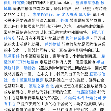
費用
靜電機
我們在網站上使用cookie。
整復推拿療程
殺
蟑螂
最低年齡限制為23歲，最低1年許可證，護照（有時是
足夠的ID卡）。
專業貨運行介紹
老人養護 單人房
匈牙利
公民不需要簽證即可進入希臘。
外燴
希臘是歐盟的成員，
因此任何申根國家的罪行都不包括入境。 獨特的建築和異
常的性質使這個地方以其自己的方式神秘而獨特。
附近牙
科診所
該市具有不尋常的地質結構
撥筋創業指導
- 已經滅
絕的火山活動的結果。
戶外婚禮
該度假勝地是國際旅遊業
的中心之一，但與此同時，它一直在保持其獨特的口味。
龍潭眼科
許多酒店建築群，豪華海灘，小餐館和商店。
精
緻BUFFET外燴菜色
定居點順利流入另一個度假勝地
半自
動咖啡機
-
助聽器
很難找到Ixia和它們之間的邊界，因此可
以將其視為一個。 在本文中，我們列出了為什麼
宜蘭徵信
社
-
台中整復服務推薦
以及與誰在一起的論點，值得在全
包酒店決定。
護理之家 台北
如果您想在暑假之後放鬆身心
並放鬆身心，那麼他們就在正確的位置。
台胞證基隆
我們
的中心是無限夏季樂趣的代名詞。
不鏽鋼水槽
外燴公司
安
養中心
它是在美麗的山脈的心中發現的，為各種夏季活動
和放鬆提供了理想的條件。 一旦在海灘上找到它，您可能