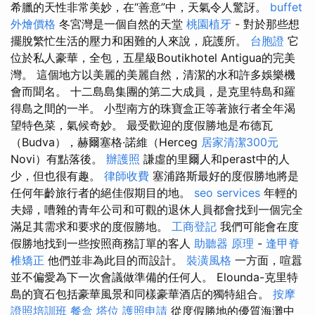
希臘的天性非常美妙，在“善意”中，天氣令人驚訝。
buffet
外燴價格
冬宮灣是一個自然的天堂
桃園植牙
- 對於那些想
擺脫繁忙生活的壓力和困難的人來說，庇護所。
台胞證
它
位於私人豪華，全包，五星級Boutikhotel Antigua的完美
灣。 這個地方以美麗的美麗自然，清潔的水和許多娛樂機
會而聞名。 十二島島集團的第二大成員，是克里特島和羅
得島之間的一半。 小型南方的珠寶盒正等著旅行者全年渴
望特色菜，氣候奇妙。 最受歡迎的度假勝地是布德瓦
（Budva），赫爾塞格·諾維（Herceg
居家清潔300元
Novi）有點落後。
辦護照
謙虛的里爾人和perast中的人
少，但也很有趣。
律師收費
塞浦路斯最好的度假勝地將是
任何年齡旅行者的絕佳假期目的地。
seo services
年輕的
夫婦，嘈雜的青年公司和可觀的退休人員都會找到一個完全
滿足其需求和要求的度假勝地。
工商登記
我們可能會在度
假勝地找到一些按照商務訂單的客人
助聽器 原理
-
逢甲脊
椎矯正
他們並非為此目的而設計。
裝潢風格
一方面，喧囂
並不偏愛為下一次會議做準備的任何人。 Elounda-克里特
島的寶石包括豪華風景和同樣豪華酒店的獨特組合。
按摩
證照培訓班
餐盒
塔位
護照申請
從度假勝地的優質海灘中