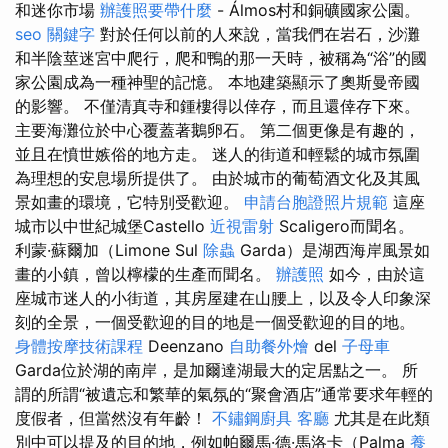
和迷你市場
辦護照要帶什麼
- Álmos村和銅礦國家公園。
seo 關鍵字
對於任何以前的人來說，當我們在岩石，沙灘
和半陰莖迷宮中爬行，爬和鴨的那一天時，被稱為“浴”的國
家公園成為一種神聖的記憶。 本地建築顯示了奧斯曼帝國
的影響。 不僅清真寺和鍾樓得以倖存，而且還倖存下來。
主要海灘位於中心覆蓋著鵝卵石。 第二個更像是有趣的，
並且在憤世嫉俗的地方走。 迷人的街道和輕鬆的城市氛圍
為理想的安息場所提供了。 由於城市的葡萄酒文化及其風
景如畫的環境，它特別受歡迎。
申請台胞證照片規範
這座
城市以中世紀城堡Castello
近視雷射
Scaligero而聞名。
利蒙·蘇爾加（Limone Sul
除蟲
Garda）是湖西海岸風景如
畫的小鎮，曾以檸檬的生產而聞名。
辦護照
如今，由於這
座城市迷人的小街道，其房屋建在山腰上，以及令人印象深
刻的全景，一個受歡迎的目的地是一個受歡迎的目的地。
身體按摩技術課程
Deenzano
自助餐外燴
del
子母車
Garda位於湖的南岸，是加爾達湖最大的定居點之一。 所
謂的所謂“被遺忘和繁華的氣氛的“聚會酒店”通常要求年輕的
度假者，但當然沒有年齡！
不鏽鋼廚具
客廳
尤其是在此類
別中可以提及的目的地，例如帕爾馬·德·馬洛卡（Palma
養