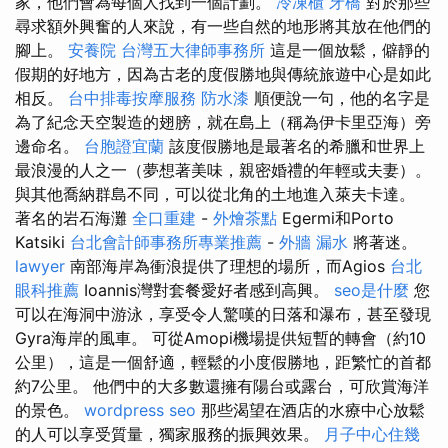
家，他們會為每個人找到一個計劃。
冷凍櫃
牙橋
對於那些
尋求額外興奮的人來說，有一些自然的地形將其放在他們的
腳上。
安養院
台灣五大律師事務所
這是一個放鬆，僻靜的
假期的好地方，因為古老的度假勝地與傳統旅遊中心是如此
相反。
台中排毒按摩服務
防水漆
順便說一句，他的名字是
為了紀念天空製造的翅膀，就在島上（稱為伊卡里亞海）旁
邊命名。
台胞證宜蘭
該度假勝地是最著名的希臘和世界上
最浪漫的人之一（夢想著美味，親密婚禮的年輕或夫妻）。
與其他喬納群島不同，可以從北角的土地進入萊夫卡達。
著名的岩石海灘
全口重建
-
外燴茶點
Egermi和Porto
Katsiki
台北會計師事務所專業推薦
-
外牆 漏水
將著迷。
lawyer
南部海岸為衝浪提供了理想的場所，而Agios
台北
眼科推薦
Ioannis灣對套餐愛好者感到高興。
seo是什麼
您
可以在海洞中游泳，享受令人驚嘆的日落和瀑布，甚至發現
Gyra海岸的風車。 可從Amopi機場提供短暫的轉會（約10
公里），這是一個舒適，輕鬆的小度假勝地，距繁忙的首都
約7公里。 他們中的大多數還擁有陽台或露台，可欣賞海洋
的景色。
wordpress seo
那些渴望在酒店的水療中心放鬆
的人可以享受質量，獨家服務的振興效果。
月子中心住幾