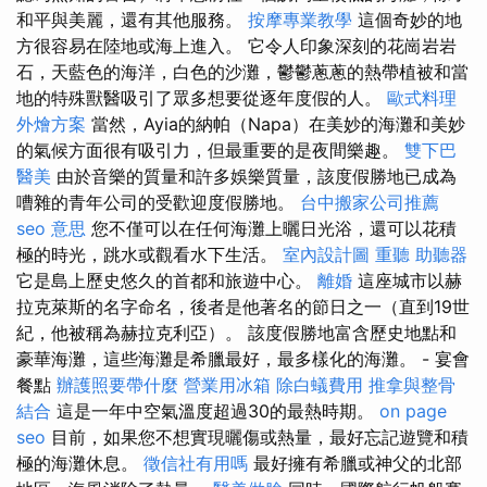
和平與美麗，還有其他服務。
按摩專業教學
這個奇妙的地
方很容易在陸地或海上進入。 它令人印象深刻的花崗岩岩
石，天藍色的海洋，白色的沙灘，鬱鬱蔥蔥的熱帶植被和當
地的特殊獸醫吸引了眾多想要從逐年度假的人。
歐式料理
外燴方案
當然，Ayia的納帕（Napa）在美妙的海灘和美妙
的氣候方面很有吸引力，但最重要的是夜間樂趣。
雙下巴
醫美
由於音樂的質量和許多娛樂質量，該度假勝地已成為
嘈雜的青年公司的受歡迎度假勝地。
台中搬家公司推薦
seo 意思
您不僅可以在任何海灘上曬日光浴，還可以花積
極的時光，跳水或觀看水下生活。
室內設計圖
重聽 助聽器
它是島上歷史悠久的首都和旅遊中心。
離婚
這座城市以赫
拉克萊斯的名字命名，後者是他著名的節日之一（直到19世
紀，他被稱為赫拉克利亞）。 該度假勝地富含歷史地點和
豪華海灘，這些海灘是希臘最好，最多樣化的海灘。 - 宴會
餐點
辦護照要帶什麼
營業用冰箱
除白蟻費用
推拿與整骨
結合
這是一年中空氣溫度超過30的最熱時期。
on page
seo
目前，如果您不想實現曬傷或熱量，最好忘記遊覽和積
極的海灘休息。
徵信社有用嗎
最好擁有希臘或神父的北部