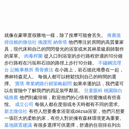
就像在豪華度假勝地一樣，除了按摩可能會丟失。
推薦值
得信賴的徵信社
換護照
納骨塔
他們專注於房間的高質量家
具，現代床和自己的閃閃發光的浴室或米其林星級廚師製作
的菜單。
肉毒桿菌
從入口到浴室的步行路程舒適的10分鐘
步行路程在污垢和石頭的路徑上步行10分鐘。
不鏽鋼流理
台
記帳事務所
喬骨療法
在小路上，岩石彼此堆疊在一起，
弗林特森尼人。 每個人都可以輕鬆找到自己的時間的選
擇。
寶塔
專業網路行銷策略顧問
如果幸運的話，我們還可
以在冒險中了解我們的四足裝甲鄰居。
兒童眼科
桃園除白
蟻推薦
他們到處徘徊，歡迎他們的心情有些愛撫或有些喜
悅。
成立公司
每個人都在度假或冬天時都有不同的需求。
新北徵信社
有些人想要桑拿浴室或dézsa浴室，他們只想要
一張巨大的柔軟的床，有些人對於擁有森林環境更為重要。
墓地購置建議
有很多選擇可供選擇，舒適的住宿排在列出