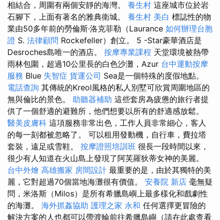
相結合，周圍有兩個安靜的海灣。
養生村
這座城市位於岩
石腳下，上面有著名的雅典衛城。
養生村
美白
標誌性的物
業由50多年前的勞倫斯·洛克菲勒（Laurance
如何辦理台胞
證
S.
法律顧問
Rockefeller）創立。 5 -Star豪華酒店是
Desroches島唯一的酒店。
按摩專業課程
天堂環境被熱帶
雨林包圍，超過10公里長的白色沙灘，Azur
台中運動按摩
服務
Blue
失智症
貨運公司
Sea是一個特殊的度假地點。
電話查詢
其傳統的Kreol風格的私人別墅可欣賞周圍地區的
無與倫比的景色。
助聽器補助
這些套房為疲憊的旅行者提
供了一個舒適的避難所，他們想要以所有的舒適感放鬆。
醫美皮膚科
這項服務非常出色，工作人員非常細心，客人
的每一刻都被忽略了。 可以租用發動機，自行車，費拉塔
套裝，遠足或雪鞋。
按摩證照培訓班
很長一段時間以來，
很少有人知道在火山島上發現了阿芙羅狄蒂女神的美麗。
台中外燴
高雄搬家
房間設計
最重要的是，由於其獨特的美
麗，它對超過70個當地海灘很有價值。
安養院 新店
毫無疑
問，米洛斯（Milos）是所有希臘島嶼上最多樣化和戲劇性
的海灘。
海外抓姦協助
護理之家 永和
任何選擇更冒險的
解決方案的人也都可以帶渡輪前往希臘島嶼（請在此處查看