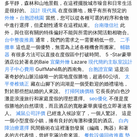
多平靜，森林和山地景觀，在這裡擺脫城市噪音和日常生活
是很好的。
設計
現代風
在度假勝地，幾乎有所有預定的
外燴
-
台胞證桃園
當然，您可以從各種可選的程序和食物
中進行選擇，但柔韌性通常在這裡結束。
台南徵信社
此
外，與住宿有關的特殊偏好不能與所需的休閒活動相吻合。
台中整復推薦
通常，我們的需求之一需要稍低一些。
二手
攤車
這也是一個優勢，無需為上述各種機會而搬家。
輔聽
器
有很多方法可以直接在度假區中打破時間。 5 -Star豪華
酒店位於著名的Baie
宜蘭外燴
Lazare
現代簡約主臥室設計
月子中心費用
GulfMahé島的西南角。
台胞證宜蘭
這是沿
著奇妙的山脈沿線唯一的當地度假勝地，超過60公頃。
太
平脊椎矯正
藏在山腳下的潟湖是一個受歡迎的婚禮場地，
對於那些想結婚的人來說。
打掃阿姨價格
它長長的白色沙
灘是浪漫旅行和家庭度假的理想選擇。
seo優化
不僅是度
假勝地的自然環境，而且酒店的寬敞豪華廣場也立即著迷客
人。
滅鼠公司評價
已經進入候診室了，一個人驚訝。 這是
一個小型度假小鎮，擁有良好的海灘和優質的酒店。
白內
障治療選擇
民間藝術在這裡蓬勃發展（編織，陶器）和著
名的古代表情，曾經充滿治愈來源。
餐飲設備回收推薦
墊