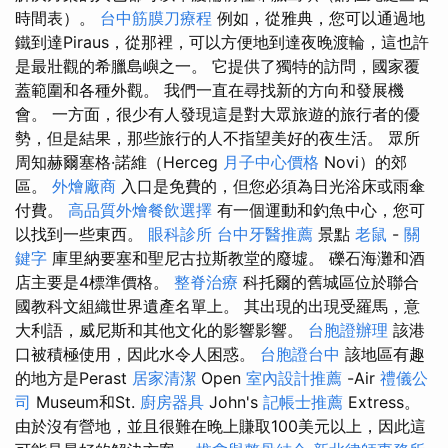
時間表）。
台中筋膜刀療程
例如，從雅典，您可以通過地
鐵到達Piraus，從那裡，可以方便地到達夜晚渡輪，這也許
是最壯觀的希臘島嶼之一。 它提供了獨特的訪問，國家覆
蓋範圍和各種外觀。 我們一直在尋找新的方向和發展機
會。 一方面，很少有人發現這是對大眾旅遊的旅行者的優
勢，但是結果，那些旅行的人不指望美好的夜生活。 眾所
周知赫爾塞格·諾維（Herceg
月子中心價格
Novi）的郊
區。
外燴廠商
入口是免費的，但您必須為日光浴床或雨傘
付費。
高品質外燴餐飲選擇
有一個運動和釣魚中心，您可
以找到一些東西。
眼科診所
台中牙醫推薦
景點
老鼠
-
關
鍵字
庫里納要塞和聖尼古拉斯教堂的廢墟。 礫石海灘和酒
店主要是4標準價格。
整脊治療
科托爾的舊城區位於聯合
國教科文組織世界遺產名單上。 其出現的出現受羅馬，意
大利語，威尼斯和其他文化的影響影響。
台胞證辦理
該港
口被積極使用，因此水令人困惑。
台胞證台中
該地區有趣
的地方是Perast
居家清潔
Open
室內設計推薦
-Air
禮儀公
司
Museum和St.
廚房器具
John's
記帳士推薦
Extress。
由於沒有營地，並且很難在晚上賺取100美元以上，因此這