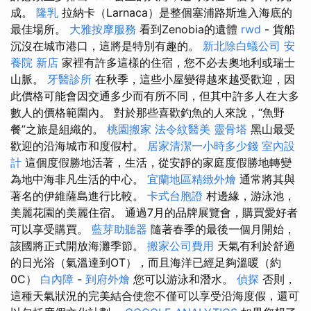
成。
隆乳
拉納卡（Larnaca）是整個塞浦路斯進入海底的
最佳場所。
大雅按摩服務
看到Zenobia的遺體
rwd
- 貨船
沉沒在城市港口，這將是特別有趣的。
新北除白蟻公司
安
養院 新店
家裡有許多這樣的住宿，您不必去奧地利或瑞士
山脈。
牙醫診所
在秋季，這些小屋變得越來越受歡迎，因
此價格可能會因交通多少而有所不同，但其中許多人在大多
數人的價格範圍內。 對於那些喜歡釣魚的人來說，“魚野
餐”之旅是組織的。
桃園搬家
法令紋醫美
靈骨塔
黑山最受
歡迎的沿海城市和度假村。
居家清潔一小時多少錢
室內設
計
這個度假勝地活著，生活，從安靜的家庭度假勝地轉變
為地中海非凡生活的中心。
宜蘭地區精緻外燴
通常將其與
著名的伊維薩島進行比較。
卡式台胞證
村邊緣，游泳池，
美麗花園的美麗住宿。 通過7月的品牌展覽會，購買愛好者
可以享受購買。
藍芽助聽器
隨著春季的最後一個月開始，
該國將正式開放海灘季節。
搬家公司費用
天氣有利於舒適
的日光浴（氣溫達到OT），而且海洋已經足夠溫暖（約
0C）
白內障
-
到府外燴
您可以游泳和潛水。
偵探
否則，
這種天氣狀況的完美結合使您不僅可以享受沿海度假，還可