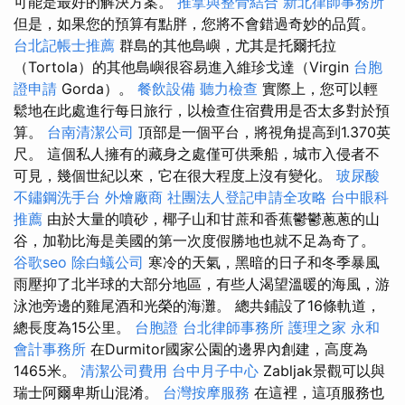
可能是最好的解決方案。
推拿與整骨結合
新北律師事務所
但是，如果您的預算有點胖，您將不會錯過奇妙的品質。
台北記帳士推薦
群島的其他島嶼，尤其是托爾托拉
（Tortola）的其他島嶼很容易進入維珍戈達（Virgin
台胞
證申請
Gorda）。
餐飲設備
聽力檢查
實際上，您可以輕
鬆地在此處進行每日旅行，以檢查住宿費用是否太多對於預
算。
台南清潔公司
頂部是一個平台，將視角提高到1.370英
尺。 這個私人擁有的藏身之處僅可供乘船，城市入侵者不
可見，幾個世紀以來，它在很大程度上沒有變化。
玻尿酸
不鏽鋼洗手台
外燴廠商
社團法人登記申請全攻略
台中眼科
推薦
由於大量的噴砂，椰子山和甘蔗和香蕉鬱鬱蔥蔥的山
谷，加勒比海是美國的第一次度假勝地也就不足為奇了。
谷歌seo
除白蟻公司
寒冷的天氣，黑暗的日子和冬季暴風
雨壓抑了北半球的大部分地區，有些人渴望溫暖的海風，游
泳池旁邊的雞尾酒和光榮的海灘。 總共鋪設了16條軌道，
總長度為15公里。
台胞證
台北律師事務所
護理之家 永和
會計事務所
在Durmitor國家公園的邊界內創建，高度為
1465米。
清潔公司費用
台中月子中心
Zabljak景觀可以與
瑞士阿爾卑斯山混淆。
台灣按摩服務
在這裡，這項服務也