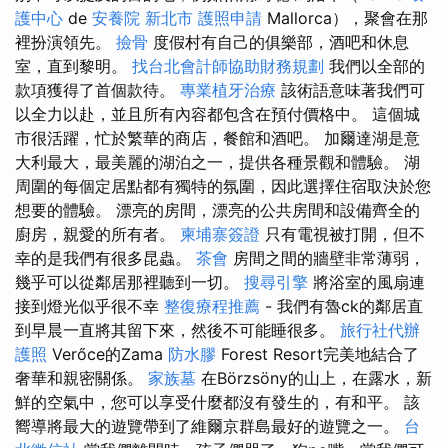
護中心
de
安養院 新北市
護照申請
Mallorca），聚會在那
裡扮演領先。
撿骨
度假村有自己的俱樂部，酒吧和休息
室，直到黎明。
找台北會計師協助財務規劃
我們以全部的
款項獲得了首個款待。
專業植牙治療
該術語意味著我們可
以全力以赴，並且所有內容都包含在預付價格中。 這個城
市很活躍，忙於繁華的商店，餐館和酒吧。 加爾達湖是意
大利最大，最美麗的湖泊之一，提供各種景觀和體驗。 湖
周圍的每個定居點都有獨特的氛圍，因此選擇住宿取決於您
想要的體驗。 漂亮的房間，漂亮的公共房間和設備齊全的
廚房，親愛的所有者。
柬埔寨簽證
只有電視被打開，但不
幸的是我們有很多昆蟲。
茶會
房間之間的牆壁非常薄弱，
幾乎可以從鄰居那裡聽到一切。
搜尋引擎
將浴室的風扇連
接到燈光似乎很不幸
整復療程推薦
- 我們有魯ck的鄰居直
到早晨一直將其留下來，然後不可能睡很多。
旅行社代辦
護照
Verőce的Zama
防水膠
Forest Resort完美地結合了
奢華和親密關係。
家族墓
在Börzsöny的山上，在露水，新
鮮的空氣中，您可以享受什麼都沒有發生的，有和平。 該
嚮導將最大的遊覽帶到了維爾京群島最好的遊覽之一。
台