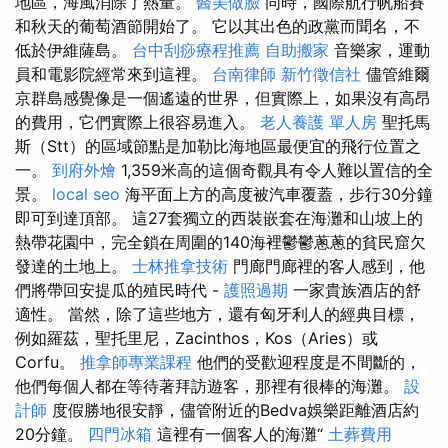
地區，海風消除了熱量。
醫美做臉
同時，國際航行帆船賽
和秋天的葡萄酒節開始了。 它以其出色的政黨而聞名，不
低於伊維薩島。
台中刮痧療程推薦
自助搬家
音樂家，運動
員和電影院經常來到這裡。
台南律師
新竹徵信社
儘管維爾
京群島感覺像是一個遙遠的世界，但實際上，如果沒有高昂
的費用，它們實際上很容易進入。
老人養護 單人房
聖托馬
斯（Stt）的區域節點是加勒比海地區最便宜的飛行位置之
一。
到府外燴
1,359米高的這個奇觀具有令人難以置信的全
景。
local seo
海平面上方的高度被汽車覆蓋，步行30分鐘
即可到達頂部。 這27套獨立的西裝嵌套在海灘和山坡上的
熱帶花園中，完全鎖在周圍的140海裡鬱鬱蔥蔥的貧民窟欠
發達的土地上。
士林推拿技術
門廊門廊裡的客人感到，他
們將帶回安提瓜的殖民時代 -
護照過期
一家貴族酒店的舒
適性。 當然，除了這些地方，還有匈牙利人的經典目標，
例如羅茲，聖托里尼，Zacinthos，Kos（Aries）或
Corfu。
推拿師專業課程
他們的受歡迎程度是不間斷的，
他們每個人都在等待著拜訪遊客，那裡有很棒的海灘。
設
計師
度假勝地很安靜，儘管附近的Bedva娛樂距離酒店約
20分鐘。
四門冰箱
這裡有一個客人的海灘“
土葬費用