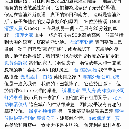
從這裡開始，前往阿爾巴尼亞的遊覽經常離開。 無論我們
擁有的食物敏感性如何，它們都為此做好了充分的準備。
假期在塞浦路斯度過，真正的節日和南方。 這就是塞浦路
斯，孩子和他們的父母喜歡它的原因。 它位於槍溪（Gun
清潔人員
Creek） - 在島的另一側 - 但只有20分鐘的車
程。
護理之家
其中一些岩石具有50米高的高塔，並基於撞
到大海的涼爽，屏蔽的游泳池。
律師事務所
我們要做自己
做飯，孩子們喜歡“露營煎餅”，或者嘗試了一家當地的餐
廳，他們做得很好，我們幾乎以為我們被收養為家庭廚師。
免費寫訴狀
我們的家人（兩個孩子，兩個成年人和一隻被
忽視的狗）喜歡Golda移動房屋。
台胞證高雄
我們帶著一
點懷疑
裝潢設計
-
白蟻
莫比爾之家？
專業外燴公司服務
但是一進入我們，我們的下巴就掉了。 它位於山腳下，位
於腳踝Kotorska灣的岸邊。
護理之家 單人房
高雄搬家公司
打掃家裡
該市只有一家酒店，但他們正在租用叉子。
老人
助聽器價格
這座城市的生活很著急，因此幾乎沒有有趣的
基礎設施。
辦桌外燴推薦
另一個建築景點是羅馬庭院
專注
於關鍵字行銷的專業公司
- 建築綜合體。
seo保證第一頁
在餐館和商店中，食物大多是本地的。 匈牙利的鄉村有很