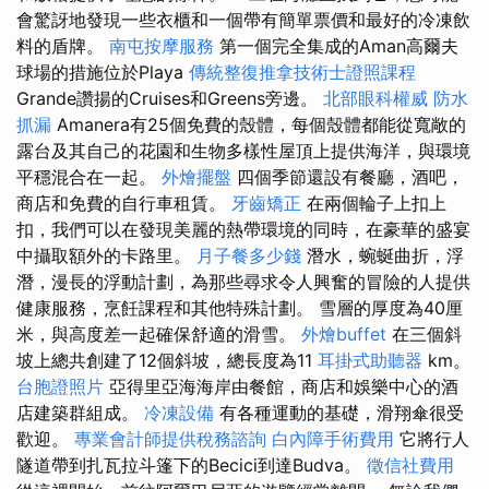
會驚訝地發現一些衣櫃和一個帶有簡單票價和最好的冷凍飲
料的盾牌。
南屯按摩服務
第一個完全集成的Aman高爾夫
球場的措施位於Playa
傳統整復推拿技術士證照課程
Grande讚揚的Cruises和Greens旁邊。
北部眼科權威
防水
抓漏
Amanera有25個免費的殼體，每個殼體都能從寬敞的
露台及其自己的花園和生物多樣性屋頂上提供海洋，與環境
平穩混合在一起。
外燴擺盤
四個季節還設有餐廳，酒吧，
商店和免費的自行車租賃。
牙齒矯正
在兩個輪子上扣上
扣，我們可以在發現美麗的熱帶環境的同時，在豪華的盛宴
中攝取額外的卡路里。
月子餐多少錢
潛水，蜿蜒曲折，浮
潛，漫長的浮動計劃，為那些尋求令人興奮的冒險的人提供
健康服務，烹飪課程和其他特殊計劃。 雪層的厚度為40厘
米，與高度差一起確保舒適的滑雪。
外燴buffet
在三個斜
坡上總共創建了12個斜坡，總長度為11
耳掛式助聽器
km。
台胞證照片
亞得里亞海海岸由餐館，商店和娛樂中心的酒
店建築群組成。
冷凍設備
有各種運動的基礎，滑翔傘很受
歡迎。
專業會計師提供稅務諮詢
白內障手術費用
它將行人
隧道帶到扎瓦拉斗篷下的Becici到達Budva。
徵信社費用