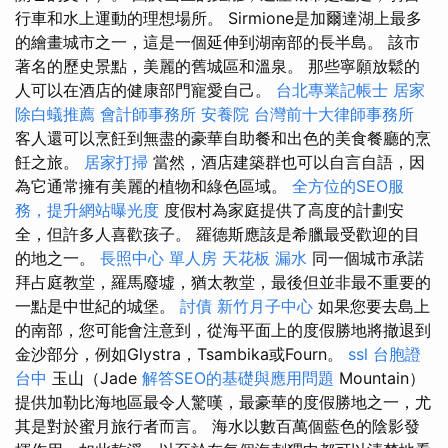
行車和水上運動的理想場所。 Sirmione是加爾達湖上最多
的繪畫城市之一，這是一個延伸到湖南部的長半島。 該市
著名的歷史景點，美麗的舊城區和溫泉。 那些寧願放鬆的
人可以在酒店的健康部門寵愛自己。
台北專業記帳士
居家
除白蟻推薦
會計師事務所
安養院
台灣前十大律師事務所
客人還可以烹飪到無盡的豪華自助餐和出色的美食餐廳的烹
飪之旅。
居家打掃
當然，酒店建築群也可以自言自語，因
為它通常擁有美麗的植物和綠色區域。
全方位的SEO服
務，提升網站曝光度
度假村為家庭提供了高度的計劃安
全，但許多人喜歡孩子。 羅德斯應該是希臘最受歡迎的目
的地之一。
長照中心 單人房
天花板 漏水
同一個城市承諾
拜占庭教堂，羅馬廢墟，猶太教堂，最後但並非最不重要的
一點是中世紀的城堡。
討債
新竹月子中心
如果您要去島上
的南部，您可能會注意到，從海平面上的度假勝地將撤退到
金沙部分，例如Glystra，Tsambika或Fourn。
ssl
台胞證
台中
玉山（Jade
解答SEO的基礎與應用問題
Mountain）
提供加勒比海地區最令人驚嘆，最豪華的度假勝地之一，尤
其是對於蜜月旅行者而言。 海水以數百萬個藍色的陰影發