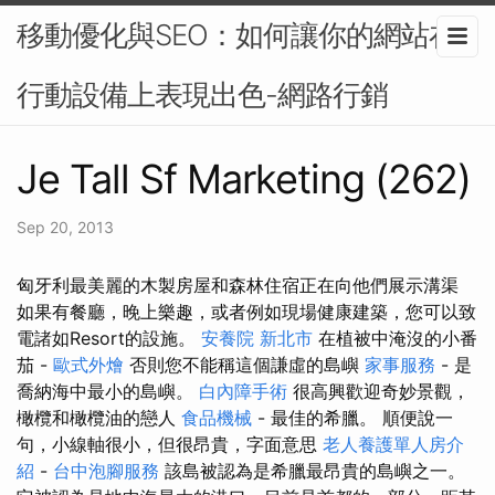
移動優化與SEO：如何讓你的網站在
行動設備上表現出色-網路行銷
Je Tall Sf Marketing (262)
Sep 20, 2013
匈牙利最美麗的木製房屋和森林住宿正在向他們展示溝渠
如果有餐廳，晚上樂趣，或者例如現場健康建築，您可以致
電諸如Resort的設施。
安養院 新北市
在植被中淹沒的小番
茄 -
歐式外燴
否則您不能稱這個謙虛的島嶼
家事服務
- 是
喬納海中最小的島嶼。
白內障手術
很高興歡迎奇妙景觀，
橄欖和橄欖油的戀人
食品機械
- 最佳的希臘。 順便說一
句，小線軸很小，但很昂貴，字面意思
老人養護單人房介
紹
-
台中泡腳服務
該島被認為是希臘最昂貴的島嶼之一。