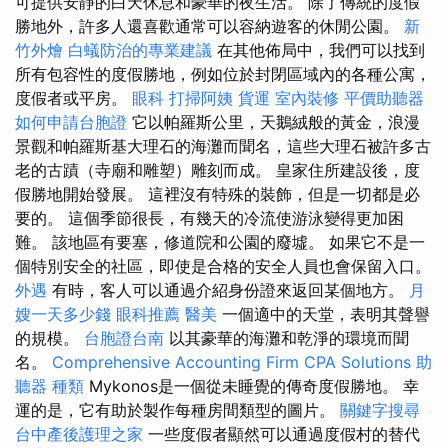
可提供安靜的白天休息和豪華的夜生活。 除了傳統的度假
勝地外，許多人還喜歡通常可以容納遊客的休閒公園。
新
竹外燴
白蟻防治的專業建議
在其他佈局中，我們可以找到
所有包容性的度假勝地，例如位於封閉區域內的各種公寓，
度假者或平房。
眼科
打掃阿姨
貨運
室內裝修
平價助聽器
如何申請台胞證
它以帕羅斯公里，天鵝絨般的黃金，浪漫
景觀和帕羅斯基大理石的海灘而聞名，這些大理石被許多古
老的古蹟（寺廟和雕塑）雕刻而成。 皇家住所建設後，度
假勝地開始發展。 這裡沒有特殊的裝飾，但是一切都是必
要的。 這個季節很長，有幾天的冷流使游泳變得更加困
難。 該地區有要塞，修道院和公園的廢墟。 如果它不是一
個特別安全的社區，即使是合格的安全人員也會保留入口。
外遇
有時，客人可以通過介紹身份證來返回某個地方。
月
嫂一天多少錢
眼科推薦
醫美
一個適中的天堂，表明其聲譽
的規模。
台胞證台南
以其豪華的海灘和乾淨的環境而聞
名。
Comprehensive Accounting Firm CPA Solutions
助
聽器 種類
Mykonos是一個從未睡覺的傳奇度假勝地。 幸
運的是，它有助於製作每種房間類型的圖片。
關鍵字搜尋
台中產後護理之家
一些度假者顯然可以通過度假村的替代