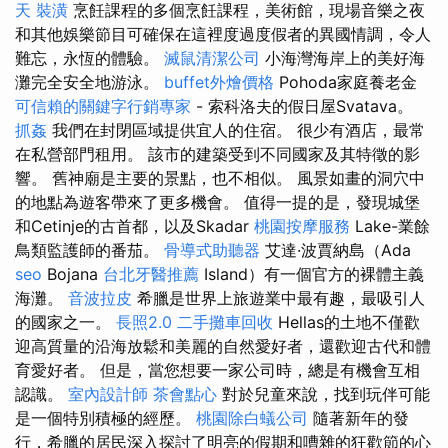
天
裝潢
烹飪課程的多個烹飪課程，美術館，現場音樂之夜
和其他娛樂節目可確保在這裡度過度假者的異國情調，令人
難忘，永恆的體驗。
滅鼠清潔公司
小海灣海岸上的美好海
灘完全安全地游泳。
buffet外燴價格
Pohoda家庭養老金
可信賴的關鍵字行銷專家
- 索科洛夫的假日屋Svatava。
抓姦
我們在封閉區域提供宜人的住宿。 很少有酒店，最常
在私營部門租用。 該市的建築受到不同國家及其特徵的影
響。 舊神廟是主要的景點，也不相似。 風景如畫的洞穴中
的地點為遊客帶來了更多機會。 值得一提的是，發現城堡
和Cetinje的古首都，以及Skadar
桃園按摩服務
Lake-業餘
鳥類監護師的番茄。
骨導式助聽器
艾達·波賈納島（Ada
seo
Bojana
台北牙醫推薦
Island）有一個官方的裸體主義
海灘。
音波拉皮
希臘是世界上旅遊業中最有趣，最吸引人
的國家之一。
長照2.0
二手攤車回收
Hellas的土地不僅歡
迎高質量的沿海放鬆和美麗的自然愛好者，還歡迎古代和體
育愛好者。 但是，當您想要一家公司時，總是有機會互相
認識。
室內設計師
茶會點心
對於兒童來說，找到玩伴可能
是一個特別積極的經歷。
桃園除白蟻公司
隨著新年的發
行，希臘的居民深入探討了明亮的假期和嘈雜的狂歡節的心