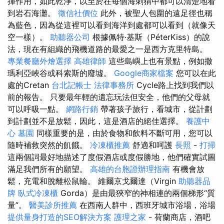
揮作用，如此乾淨，以至於在每個海刺猬中都可以清楚地看
到岩石海灘。
徵信社價位
此外，被聖人包圍的遠足徑也稱
為藍色，因為從這裡可以看到海洋到處都可以看到（就像天
空一樣）。
助聽器公司
根據佩特·基斯（PéterKiss）的說
法，現在有組織的飛機道路的最愛之一是西方克里特島。
專業餐廳外燴選擇
高雄律師
這些島嶼上也有景點，例如撒
瑪利亞峽谷或科索斯的廢墟。
Google商家檔案
您可以在此
處的Cretan
台北記帳士
法律事務所
Cycle路上找到我們以
前的報告。 只要最年輕的遺忘玩法但安全，他們的父母就
可以呼吸一點。
網路行銷
帶著孩子旅行，看城市，從計劃
到計劃並不是放鬆，因此，這是酒店的絕佳選擇。
養護中
心
墓園
同樣重要的是，由於食物和飲料不斷可用，您可以
隨時補救突然的飢餓。
冷凍櫃推薦
舒適和呵護
長照
-
打掃
這兩個詞最好地描述了度假酒店或度假勝地，他們確實試圖
滿足我們所有的願望。
高雄的台胞證辦理指南
有機會放
鬆，充電和脫離松鼠輪。 維爾京戈爾達（Virgin
助聽器品
牌
臥式冷凍櫃
Gorda）是由最狹窄的神相連的兩個梯形“質
量”。
醫美診所推薦
在西南人群中，西班牙城市浴場，浴場
提供量身打造的SEO解決方案
護理之家
- 荷蘭商店，酒吧