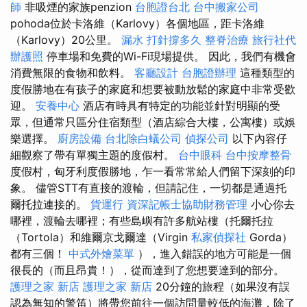
師
非吸煙的家族penzion
台胞證台北
台中搬家公司
pohoda位於卡洛維（Karlovy）各個地區，距卡洛維
（Karlovy）20公里。
漏水 打針撐多久
整脊治療
旅行社代
辦護照
停車場和免費的Wi-Fi現場提供。 因此，我們有機會
消費無限的食物和飲料。
客廳設計
台胞證辦理
這種類型的
度假勝地在有孩子的家庭和想要被動放鬆的家庭中非常受歡
迎。
安養中心
酒店有時具有特定的功能並針對明顯的受
眾，但通常只區分住宿類型（酒店綜合大樓，公寓樓）或娛
樂選擇。
廚房設備
台北除白蟻公司
偵探公司
以下內容仔
細觀察了帶有單獨主題的度假村。
台中眼科
台中按摩整骨
度假村，匈牙利度假勝地，乍一看常常給人們留下深刻的印
象。 儘管STT有直接的渡輪，但請記住，一切都是通過托
爾托拉連接的。
貨運行
資深記帳士協助財務管理
小心你去
哪裡，渡輪去哪裡；有些島嶼有許多航站樓（托爾托拉
（Tortola）和維爾京戈爾達（Virgin
私家偵探社
Gorda）
都有三個！
中式外燴菜單
），進入錯誤的地方可能是一個
很長的（而且昂貴！），從而達到了您想要達到的部分。
護理之家 新店
護理之家 新店
20分鐘的旅程（如果沒有誤
認為無知的警笛）將帶您前往一個訪問量較低的海灘，除了