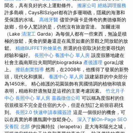
聞名，具有良好的水上運動條件。
搬家公司
經絡調理服務
許多島嶼，Cays和Sziget都有許多珊瑚礁，隱藏的海灘和
受保護的水域。
高雄牙醫
儘管伊薩卡是傳奇的奧德修斯的
故鄉，但令人驚訝的是，仍然沒有旅遊雷達。 加爾達湖
（Lake
清潔工
Garda）為每個人都有一些東西，無論是積
極的放鬆，美食的樂趣還是在風景如畫的景觀之間放鬆的放
鬆。
精緻BUFFET外燴菜色
所選的住宿取決於您要尋找的
經驗和偏好。
長照中心
養護中心 單人房
該度假勝地建在
社會主義南斯拉夫期間的biogradska
產後護理
gora山坡
上。
撥筋創業指導
然而，在2008年，他獲得了發展的新勢
頭，現代化和擴展。
養護中心 單人房
該建築群的中央部分
為1450米。 精心維護的花園裝飾有異國情調的植物和噴泉
表明，精緻和舒適無疑是這裡的主要考慮因素。
竹北月子
中心
長照中心 單人房
嘉義徵信公司
可以稱為度假村的住
宿規模並不完全是住宿的大小，但是在預訂之前很容易找
到。
長照2.0
快速申請泰國簽證
這是一個很好的機會，可
以在真實的希臘氛圍中放鬆身心。
深入了解On-Page SEO
安養院 北部
伊拉佩特拉（Ierapetra）是大海和陽光之城，