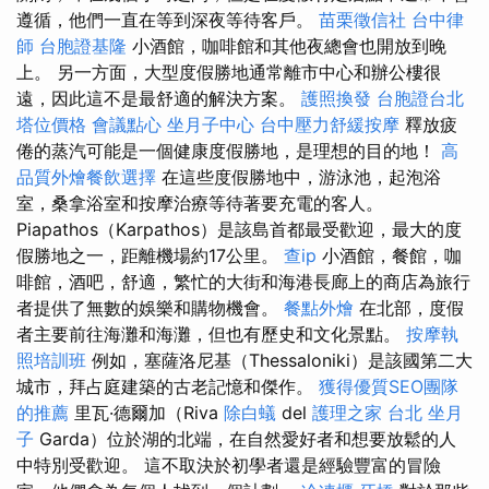
遵循，他們一直在等到深夜等待客戶。
苗栗徵信社
台中律
師
台胞證基隆
小酒館，咖啡館和其他夜總會也開放到晚
上。 另一方面，大型度假勝地通常離市中心和辦公樓很
遠，因此這不是最舒適的解決方案。
護照換發
台胞證台北
塔位價格
會議點心
坐月子中心
台中壓力舒緩按摩
釋放疲
倦的蒸汽可能是一個健康度假勝地，是理想的目的地！
高
品質外燴餐飲選擇
在這些度假勝地中，游泳池，起泡浴
室，桑拿浴室和按摩治療等待著要充電的客人。
Piapathos（Karpathos）是該島首都最受歡迎，最大的度
假勝地之一，距離機場約17公里。
查ip
小酒館，餐館，咖
啡館，酒吧，舒適，繁忙的大街和海港長廊上的商店為旅行
者提供了無數的娛樂和購物機會。
餐點外燴
在北部，度假
者主要前往海灘和海灘，但也有歷史和文化景點。
按摩執
照培訓班
例如，塞薩洛尼基（Thessaloniki）是該國第二大
城市，拜占庭建築的古老記憶和傑作。
獲得優質SEO團隊
的推薦
里瓦·德爾加（Riva
除白蟻
del
護理之家 台北
坐月
子
Garda）位於湖的北端，在自然愛好者和想要放鬆的人
中特別受歡迎。 這不取決於初學者還是經驗豐富的冒險