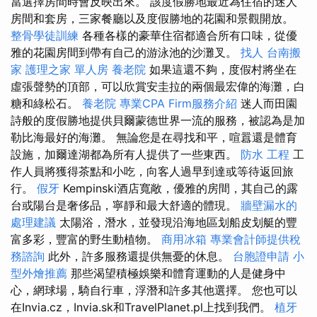
當選擇房間時會反映出來。 該度假勝地最近為住宿的迷人
房間和套房，三家餐廳以及度假勝地的花園和景觀開放。
整骨學徒訓練
各種各樣的豪華住宿都適合所有口味，從優
雅的花園房間到帶有自己的游泳池的沙灘叉。
找人
台南搬
家
護理之家 單人房
養老院
如果這還不夠，度假村將坐在
虛張聲勢的頂部，可以欣賞安圭拉的兩個最宏偉的海灘，白
糖和綠松石。
養老院
專業CPA Firm服務介紹
迷人而田園
詩般的度假勝地提供貝爾蒙德世界一流的服務，被認為是加
勒比海最好的海灘。 無論您是在尋找和平，喧囂還是體育
設施，加爾達湖都為所有人提供了一些東西。
防水 工程
工
作人員將獲得茶點和小吃，向客人過早到達或等待返回旅
行。
假牙
Kempinski酒店寬敞，優雅的房間，其自己的露
台或陽台是奢侈品，寧靜和最大舒適的體現。
牆壁漏水的
處理建議
太陽浴，潛水，並發現沿海地區划船皮划艇的豐
富多彩，豐富的野生動植物。
商用冰箱
專業會計師提供稅
務諮詢
此外，許多服務還提供無憂的休息。
台胞證申請
小
型外燴推薦
那些渴望積極娛樂和體育運動的人是健身中
心，網球場，騎自行車，浮潛和許多其他選擇。 您也可以
在Invia.cz，Invia.sk和TravelPlanet.pl上找到我們。
植牙