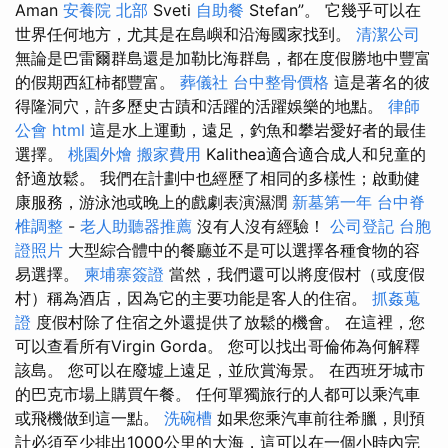
Aman
安養院 北部
Sveti
自助餐
Stefan”。 它幾乎可以在
世界任何地方，尤其是在島嶼和沿海國家找到。
清潔公司
無論是巴雷爾群島還是加勒比海群島，都在度假勝地中豐富
的假期西紅柿都豐富。
葬儀社
台中整骨價格
這是著名的彼
得隆洞穴，許多歷史古蹟和活躍的活躍娛樂的地點。
律師
公會
html
這是水上運動，遠足，釣魚和攀岩愛好者的最佳
選擇。
桃園外燴
搬家費用
Kalithea適合適合成人和兒童的
舒適放鬆。 我們在計劃中也經歷了相同的多樣性；啟動健
康服務，游泳池或晚上的戲劇表演濕潤
新墓第一年
台中脊
椎調整
-
老人助聽器推薦
沒有人沒有經驗！
公司登記
台胞
證照片
大型綜合體中的餐廳並不是可以選擇各種食物的容
易選擇。
柬埔寨簽證
當然，我們還可以將度假村（或度假
村）稱為酒店，因為它的主要功能是客人的住宿。
抓姦蒐
證
度假村除了住宿之外還提供了放鬆的機會。 在這裡，您
可以查看所有Virgin Gorda。 您可以找出哥倫佈為何解釋
該島。 您可以在廢墟上遠足，並欣賞海景。 在西班牙城市
的巴克市場上購買午餐。 任何單獨旅行的人都可以乘汽車
或飛機做到這一點。
洗碗槽
如果您乘汽車前往希臘，則預
計必須至少排出1000公里的大海，這可以在一個小時內完