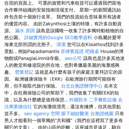
住宿的頁面上。 可選的遊覽和汽車租賃可以通過我們當地
合作夥伴組織的安裝指南現場支付。 星期一的新聞通訊始
終包含前十個旅行名單。 我們的投資組合意味著所有讀者
的優質內容。 由於Zakynthosi土壤的特徵，有許多自動資
源。
漏水 原因
該島是該國唯一收集了許多獨特動植物的自
然公園。
詳細實用的Google SEO教學資料
小島屬於愛琴
海東北部所謂的北孢子。
清潔
您可以在Kisiathos找到許多
景點，例如Papadiamantis
菲律賓簽證
吧檯桌
House的博
物館或PanagiaLimnià寺廟。
seo公司
該島也是許多其他迷
人的教堂和修道院的所在地，也對希臘最美麗的海灘感興
趣。
營業登記
這就是為什麼有孩子的家庭主要拜訪它的原
因。 歐洲健康保險卡（EKK）在歐洲旅行期間可能很有
用，但不能取代旅行保險。
台北台胞證辦理中心
在本文
中，在柱廊保險公司的幫助下，我們收集了有關EEK的知
識，以及為什麼總是值得保證...
外牆防水
二手餐飲設備
合
法專業徵信社
它的海灘很漂亮，還沒有擁擠，但其他景點
並不多。
seo agency
空間
眼下細紋醫美
台胞證桃園
只有
男人才能看到一個單獨的“共和國”（我們在這裡寫了更多有
關它的文章）。 由於山區的距離，這座城市是遠足，騎自