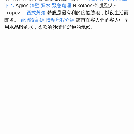
下巴
Agios
牆壁 漏水 緊急處理
Nikolaos-希臘聖人-
Tropez。
西式外燴
希臘是最有利的度假勝地，以夜生活而
聞名。
台胞證高雄
按摩療程介紹
該市在客人們的客人中享
用水晶般的水，柔軟的沙灘和舒適的氣候。