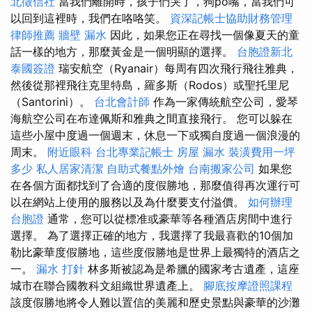
北徵信社
當我們離開時，孩子們哭了，狗po嘴，當我們可
以回到這裡時，我們在咯咯笑。
資深記帳士協助財務管理
律師推薦
牆壁 漏水
因此，如果您正在尋找一個像夏天的童
話一樣的地方，那麼黃金是一個明顯的選擇。
台胞證新北
泰國簽證
瑞安航空（Ryanair）每周有四次飛行飛往雅典，
然後從那裡飛往克里特島，羅多斯（Rodos）或聖托里尼
（Santorini）。
台北會計師
作為一家傳統航空公司，愛琴
海航空公司在布達佩斯和雅典之間直接飛行。 您可以躲在
這些小屋中度過一個週末，休息一下或獨自度過一個浪漫的
周末。
附近眼科
台北專業記帳士
房屋 漏水
裝潢費用一坪
多少
私人居家清潔
自助式餐點外燴
台南搬家公司
如果您
在各個方面都找到了合適的度假勝地，那麼值得再次運行可
以在網站上使用的服務以及為什麼要支付溢價。
如何辦理
台胞證
通常，您可以從標准或豪華等各種酒店房間中進行
選擇。 為了選擇正確的地方，我選擇了我最喜歡的10個加
勒比豪華度假勝地，這些度假勝地是世界上最獨特的酒店之
一。
漏水 打針
林多斯被認為是希臘的國家考古遺產，這座
城市在聯合國教科文組織世界遺產上。
腳底按摩證照課程
該度假勝地將令人難以置信的美麗和歷史景點與豪華的沙灘