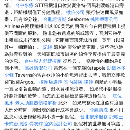
情。
台中水療
STT飛機港口位於夏洛特·阿馬利渡輪港口旁
邊，距離機場僅五分鐘路程。
徵信公司
飛行快速而風景如
畫，只有19分鐘。
台胞證過期
Seaborne
桃園搬家公司
Airlines在兩棲飛機上以100美元的兩個方向在兩棲飛機上提
供不間斷的服務。 除非您有遠處的船或漂浮，否則它乘坐
出租車或步行來到公園；它距離西班牙城市僅一英里（以及
其中一輛渡輪）。
記帳
溫和的潮汐經常更新，這些游泳池
為熱帶艱難的一天和家庭城市街區的線性季度提供了最美麗
的休息。
台中壓力舒緩按摩
從雅典，一條較慢的船約為8
個小時。
高雄清潔公司
當您在一個充滿Katapola
助聽器多
少錢
Taverns的昏昏欲睡的小釣魚港裡出去時，我們立即歡
迎“歡迎Argos。
按摩店選擇
室內裝潢
律師
粗糙的小雞島
一直吸引著孤獨的狼，潛水員和流浪者。 如果您不願服從
計劃計劃的疲勞，而您的主要目標是選擇這種住宿。
塔位
風水
老人助聽器價格解析
此外，如果您整天在度假村度過
大部分時間，則出現的旅行成本會減少。
冷氣清洗
更不用
說您可以更輕鬆地與小孩一起度假。
台北按摩服務
記帳士
卡式台胞證
骨灰罈
室內設計公司
度假村的世界無可爭議，