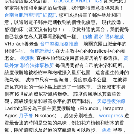
以包括度假文化計劃。
GOOGLE ANALYTICS
如果您想了
解定期折扣和卓越的酒店優惠，我們將很樂意提供幫助！
台南台胞證辦理詳細資訊
您可以提供電子郵件地址和同
意，以通過電子郵件定期收到的個性化優惠。 現代設備，
舒適的床（甚至沒有抱怨！），欣賞舒適的露台，我們覺得
自己就像在私人夏季電影院裡一樣。
頂樓 漏水
眼科權威
VHorách養老金
台中整復服務推薦
- 埃爾克爾山脈全年的
休閒住宿。
台胞證新北
在大主教中心的Kraslice中心的養
老金。
換護照
直接在旅館或使用普通廚房的早餐選擇。
高
級外燴
聯合法律事務所
每個房間都有自己的淋浴和廁所。
該度假勝地被松樹林和橄欖攝入量所包圍，這會產生特殊的
微氣候。 城市中只有一個海灘，長度超過半公里。 在彼得
羅瓦克附近的一個小島上建造了一個教堂。 這座城市本身
俱有16世紀的威尼斯風格堡壘。 該度假勝地以其豪華景
觀，高級娛樂業和最高水平的酒店而聞名。
天母整復治療
Lasith地區分為三個主要度假勝地（Elounda，Ierapetra，
Agios
月子餐
Nikolaos），必須分別檢查。
wordpress
遊
覽最合適的時間是空氣的氣味，例如花卉植物和樹木的香
氣，陽光溫暖以及舒適的空氣溫度可以散步。
跳蚤
早春，