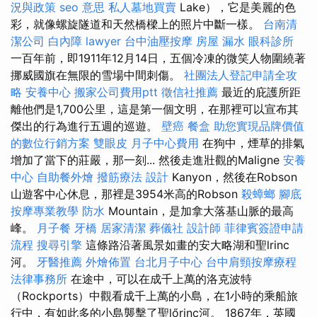
況與政策
seo 意思
私人墓地買賣
Lake），它是美麗的色
彩，就像螺旋隧道和天然橋樑上的照片中斷一樣。
台南清
潔公司
白內障
lawyer
台中油壓按摩
房屋 漏水
眼科診所
一百年前，即1911年12月14日，五個冷凍的微笑人物圍繞著
挪威國旗在無限的雪場中間刺傷。
社團法人登記申請全攻
略
安養中心
搬家公司費用ptt
徵信社推薦
最近的庇護所距
離他們是1,700公里，這是第一個文明，在那裡可以宣布其
傑出的行為進行五週的巡遊。
壁癌
餐盒
助您實現品牌價值
的數位行銷方案
雙眼皮
月子中心費用
在狗中，煙草的排氣
增加了當下的莊嚴，那一刻... 然後走進壯觀的Maligne
安養
中心
自助餐外燴
撥筋療法
設計
Kanyon，然後在Robson
山遊客中心休息，那裡是3954米高的Robson
殺蟑螂
腳底
按摩專業教學
防水
Mountain，是加拿大落基山脈的最高
峰。
月子餐
牙橋
居家清潔
葬儀社
設計師
菲律賓簽證申請
流程
搜尋引擎
這條路沿著風景如畫的安大略湖和聖lrinc
河。
牙醫推薦
外燴佈置
台北月子中心
台中肩頸按摩療程
法律事務所
在途中，可以在成千上萬的洛克波特
（Rockports）中觀看成千上萬的小島，在1小時的乘船旅
行中，有如此多的小島襲擊了聖lőrinc河。 1867年，英國