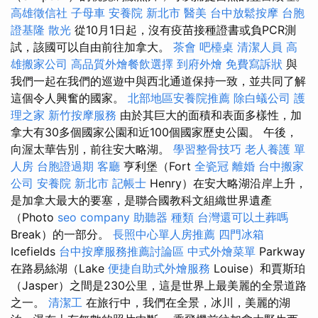
高雄徵信社
子母車
安養院 新北市
醫美
台中放鬆按摩
台胞
證基隆
散光
從10月1日起，沒有疫苗接種證書或負PCR測
試，該國可以自由前往加拿大。
茶會
吧檯桌
清潔人員
高
雄搬家公司
高品質外燴餐飲選擇
到府外燴
免費寫訴狀
與
我們一起在我們的巡遊中與西北通道保持一致，並共同了解
這個令人興奮的國家。
北部地區安養院推薦
除白蟻公司
護
理之家
新竹按摩服務
由於其巨大的面積和表面多樣性，加
拿大有30多個國家公園和近100個國家歷史公園。 午後，
向渥太華告別，前往安大略湖。
學習整骨技巧
老人養護 單
人房
台胞證過期
客廳
亨利堡（Fort
全瓷冠
離婚
台中搬家
公司
安養院 新北市
記帳士
Henry）在安大略湖沿岸上升，
是加拿大最大的要塞，是聯合國教科文組織世界遺產
（Photo
seo company
助聽器 種類
台灣還可以土葬嗎
Break）的一部分。
長照中心單人房推薦
四門冰箱
Icefields
台中按摩服務推薦討論區
中式外燴菜單
Parkway
在路易絲湖（Lake
便捷自助式外燴服務
Louise）和賈斯珀
（Jasper）之間是230公里，這是世界上最美麗的全景道路
之一。
清潔工
在旅行中，我們在全景，冰川，美麗的湖