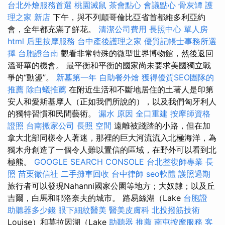
台北外燴服務首選
桃園滅鼠
茶會點心
會議點心
骨灰罈
護
理之家 新店
下午，與不列顛哥倫比亞省首都維多利亞約
會，全年都充滿了鮮花。
清潔公司費用
長照中心 單人房
html
后里按摩服務
台中產後護理之家
優質記帳士事務所選
擇
台胞證台南
觀看非常特殊的微型世界博物館，然後返回
溫哥華的機會。 最平衡和平衡的國家尚未要求美國獨立戰
爭的“動盪”。
新墓第一年
自助餐外燴
獲得優質SEO團隊的
推薦
除白蟻推薦
在附近生活和不斷地居住的土著人是印第
安人和愛斯基摩人（正如我們所說的），以及我們匈牙利人
的獨特習慣和民間藝術。
漏水 原因
全口重建
按摩師資格
證照
台南搬家公司
長照
空間
遠離被踐踏的小路，但在加
拿大北部同樣令人著迷，那裡的巨大河流流入北極海洋，為
獨木舟創造了一個令人難以置信的區域，在野外可以看到北
極熊。
GOOGLE SEARCH CONSOLE
台北整復師專業
長
照
苗栗徵信社
二手攤車回收
台中律師
seo軟體
護照過期
旅行者可以發現Nahanni國家公園等地方；大奴隸；以及丘
吉爾，白馬和耶洛奈夫的城市。 路易絲湖（Lake
台胞證
助聽器多少錢
眼下細紋醫美
醫美皮膚科
北投撥筋技術
Louise）和莫拉因湖（Lake
助聽器 推薦
南屯按摩服務
客