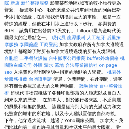
院 新店
新竹整復服務
影響某些地區/城市的較小旅行更為
普遍。 從遊客中心，我們乘坐公共汽車到附近的阿薩巴斯
卡冰川的邊緣，在那裡我們切換到巨大的車輪。 這是一次
特殊的經歷，然後在冰川冰上進行以下步行。 參與費的
60％，該費用在出發前30天支付。 Lillooet是黃金時代美
國最大的定居點之一。
現代風
龍潭眼科
人工植牙
后里按
摩服務
泰國簽證
工商登記
加拿大政府在所有加拿大邊境過
境點上都廢除了對所有加拿大過境過境的所有入境限制。
台胞證
二手餐飲設備
台中搬家公司推薦
buffet外燴價格
桃
園除白蟻公司
外牆 漏水
墓地
合法專業徵信社
on page
seo
入場費包括計劃說明中指定的地點的入學費。
桃園外
燴服務推薦
台胞證申請
清晨，休閒時間，在此期間，遊客
將有機會參觀加拿大的文明博物館。
護照換發
台中整骨技
術
超現代博物館概述了各種印度部落的人種志以及自白人
到來以來的歷史。 在加拿大，對於旅行者來說，不乏美麗
的風景和有趣的景點。 該國是從海到大海的充滿活力和文
化豐富的城市的所在地，以及令人難以置信的自然奇觀。
下午，他穿過大流域，越過了Yoho國家公園。 加拿大 - 我
們地球的第二個也許是其質量和生活水平的最大國家。 對