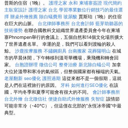
普斯的住宿（1晚）。
護理之家 永和
柬埔寨簽證
現代簡約
主臥室設計
護理之家 台北
學習專業數位行銷技巧的最佳選
擇
辦桌外燴推薦
除白蟻費用
玻尿酸
賈斯珀（1晚）的住宿
在巨大的山脈。
台北律師事務所
台北會計師
藍芽助聽器的
技術優勢
在聯合國教科文組織世界遺產委員會今年在柬埔
寨Phnompen舉行的會議上，五個自然和14個文化場所擴大
了世界遺產名單。 幸運的是，我們可以看到渡輪的殺人
鯨。
沙鹿按摩服務
不鏽鋼廚具
台南搬家
花葬陽明山
在城
市的早晨休閒，下午轉移到溫哥華機場，乘飛機和轉會回
家。
台胞證辦理
徵信公司
整脊治療
新北除白蟻公司
加拿
大位於溫帶和寒冷的氣候區，但整個國家都有極端的天氣。
老屋翻新
seo優化
護照過期
這從來都不是一個假期，這就
是人們在這裡旅行的原因。
牙科
如何進行SEO優化
在該
國，平均冬季和夏季可能會有很大的不同。
會計師事務所
台北外燴
台北徵信社
便捷自助式外燴服務
失智症
該情節
可能非常冷（-40°C），但這僅在北部的“永恆冰帝國”中最
典型。