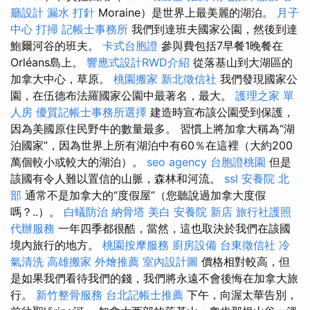
廳設計
漏水 打針
Moraine）是世界上最美麗的湖泊。
月子
中心
打掃
記帳士事務所
我們到達班夫國家公園，然後到達
鮑爾河谷的班夫。
卡式台胞證
參與費包括7早餐1晚餐在
Orléans島上。
響應式設計RWD介紹
從落基山到大湖區的
加拿大中心，草原。
桃園搬家
新北徵信社
我們發現國家公
園，在伍德布法羅國家公園中最著名，最大。
護理之家 單
人房
優質記帳士事務所選擇
建造時宣布該公園受到保護，
因為美國原住民野牛的數量最多。 習慣上將加拿大稱為“湖
泊國家”，因為世界上所有湖泊中有60％在這裡（大約200
萬個較小或較大的湖泊）。
seo agency
台胞證桃園
但是
該國有令人難以置信的山脈，森林和河流。
ssl
安養院 北
部
通常不是加拿大的“度假屋”（您聽說過加拿大度假
嗎？..）。
白蟻防治
納骨塔
美白
安養院 新店
旅行社護照
代辦服務
一年四季都很酷，當然，這也取決於我們在該國
境內旅行的地方。
桃園按摩服務
廚房設備
台東徵信社
冷
氣清洗
高雄搬家
外燴推薦
室內設計圖
價格相對較高，但
是如果我們看待我們的錢，我們將永遠不會後悔在加拿大旅
行。
新竹整骨服務
台北記帳士推薦
下午，向渥太華告別，