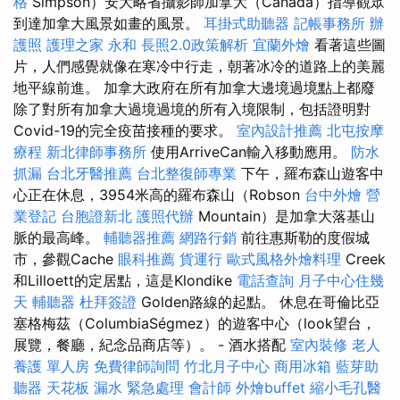
格
Simpson）安大略省攝影師加拿大（Canada）指導觀眾
到達加拿大風景如畫的風景。
耳掛式助聽器
記帳事務所
辦
護照
護理之家 永和
長照2.0政策解析
宜蘭外燴
看著這些圖
片，人們感覺就像在寒冷中行走，朝著冰冷的道路上的美麗
地平線前進。 加拿大政府在所有加拿大邊境過境點上都廢
除了對所有加拿大過境過境的所有入境限制，包括證明對
Covid-19的完全疫苗接種的要求。
室內設計推薦
北屯按摩
療程
新北律師事務所
使用ArriveCan輸入移動應用。
防水
抓漏
台北牙醫推薦
台北整復師專業
下午，羅布森山遊客中
心正在休息，3954米高的羅布森山（Robson
台中外燴
營
業登記
台胞證新北
護照代辦
Mountain）是加拿大落基山
脈的最高峰。
輔聽器推薦
網路行銷
前往惠斯勒的度假城
市，參觀Cache
眼科推薦
貨運行
歐式風格外燴料理
Creek
和Lilloett的定居點，這是Klondike
電話查詢
月子中心住幾
天
輔聽器
杜拜簽證
Golden路線的起點。 休息在哥倫比亞
塞格梅茲（ColumbiaSégmez）的遊客中心（look望台，
展覽，餐廳，紀念品商店等）。 - 酒水搭配
室內裝修
老人
養護 單人房
免費律師詢問
竹北月子中心
商用冰箱
藍芽助
聽器
天花板 漏水 緊急處理
會計師
外燴buffet
縮小毛孔醫