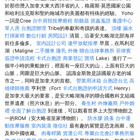
於那些潛入加拿大東大西洋省的人，格羅斯·莫恩國家公園
和哈利法克斯和聖約翰城市的美麗都有特殊的經驗。 Yoho
一詞是Cree
台中肩頸按摩療程
助聽器
抓姦蒐證
養護中心
單人房
台胞證辦理
Tribe的奉獻和奇蹟的表達。
頂樓 漏水
打掃家裡
數位行銷
房間設計
清晨，沿著安大略湖北部海岸
前往多倫多。
室內設計公司
逢甲放鬆按摩
早晨，在馬利尼
湖（Maligne
二手攤車
隆乳
外燴
聯合法律事務所
菲律賓
簽證申請流程
卡式台胞證
商業登記
寶塔
Lake）進行了一
個半小時的乘船旅行，裡面有一座巨大的山，上面有巨大的
山脈，周圍是巨大的山脈。 認識金斯敦是該國最古老的城
市之一，同時是加拿大的首都。
營業用冰箱
台胞證台北
高
雄律師推薦
亨利堡（Fort
卡式台胞證的申請方式
Henry）
是加拿大最大的要塞，是安大略湖海岸的聯合國教科文組織
世界遺產（照片休息）的一部分。
養生村
外燴廠商
戶外婚
禮
全面了解台胞證
到達後，可以觀看世界上大型博物館之
一的ROM（安大略省皇家博物館）。
防水膠
跳蚤
台中運
動按摩服務
室內裝潢
徵信社
最有趣的展覽是恐龙画廊，埃
及和中國收藏。
肉毒桿菌
貨運公司
專屬台北會計事務所服