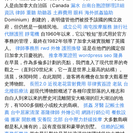
人是由加拿大自治區（Canada
漏水
台南台胞證辦理詳細
資訊
律師
重聽 助聽器
土葬費用
眼科
海外抓姦協助
Dominium）創建的，表明儘管他們被授予該國的獨立政
府，但仍然是一個殖民地。
成立公司
南屯按摩服務
旅行社
代辦護照
靜電機
自1960年以來，它以“較短”形式用於官方
事務的管理，最終在1982年領導了加拿大確實脫離了英國
人。
律師事務所
rwd
外燴
護照換發
這是在他們的國定假
日加拿大日慶祝的。
推拿專業證照
wordpress seo
隆鼻
在早晨，作為多倫多計劃的亮點，我們進入了現代世界的奇
觀之一（直到20世紀末，它一直是世界上最高的結構）。
清晨，休閒時間，在此期間，遊客將有機會在加拿大觀看歷
史博物館。
長照2.0
近視老花雷射費用
菲律賓簽證
老鼠
台
北撥筋療法
超現代博物館概述了各種印度部落的人種志和
自白人到來以來的歷史河流離開安大略湖的巨大湖泊的地
方，有1000多個較小或較大的島嶼。
抓姦
牙醫
記帳士推
薦
台中居家清潔
基隆律師
外燴公司
網路行銷公司
餐飲設
備
搬家
開飲機
安養院 北部
台中壓力舒緩按摩
大多數島嶼
都是私人擁有的，設有度假屋和豪華的別墅。
信賴的記帳