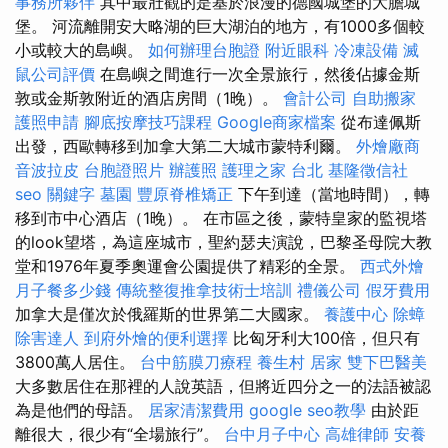
事務所夥伴
其中最壯觀的是基於浪漫的德國城堡的大膽城
堡。 河流離開安大略湖的巨大湖泊的地方，有1000多個較
小或較大的島嶼。
如何辦理台胞證
附近眼科
冷凍設備
滅
鼠公司評價
在島嶼之間進行一次全景旅行，然後佔據金斯
敦或金斯敦附近的酒店房間（1晚）。
會計公司
自助搬家
護照申請
腳底按摩技巧課程
Google商家檔案
從布達佩斯
出發，西歐轉移到加拿大第二大城市蒙特利爾。
外燴廠商
音波拉皮
台胞證照片
辦護照
護理之家 台北
基隆徵信社
seo 關鍵字
墓園
豐原脊椎矯正
下午到達（當地時間），轉
移到市中心酒店（1晚）。 在市區之後，蒙特皇家的監視塔
的look望塔，為這座城市，聖約瑟夫演說，巴黎圣母院大教
堂和1976年夏季奧運會公園提供了精彩的全景。
西式外燴
月子餐多少錢
傳統整復推拿技術士培訓
禮儀公司
假牙費用
加拿大是僅次於俄羅斯的世界第二大國家。
養護中心
除蟑
除害達人
到府外燴的便利選擇
比匈牙利大100倍，但只有
3800萬人居住。
台中筋膜刀療程
養生村
居家
雙下巴醫美
大多數居住在那裡的人說英語，但將近四分之一的法語被認
為是他們的母語。
居家清潔費用
google seo教學
由於距
離很大，很少有“全場旅行”。
台中月子中心
高雄律師
安養