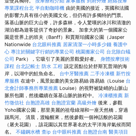
並使其獨特。
按摩療程介紹
家事服務
到府外燴
經絡按摩
專業課程台北
半自動咖啡機
由於美國的接近，英國和法國
的影響力具有很小的美國文化，但仍有許多獨特的門票。
落基山脈的巨大山脊，許多森林，令人驚嘆的冰川和清澈的
湖泊都為遊客提供了奇妙的景象。 加拿大的第一個國家公
園是世界上的班夫（Banff）和賈斯珀國家公園（Jasper
Nationwide
台北眼科推薦
居家清潔一小時多少錢
養護中
心
專注於關鍵字行銷的專業公司
桃園搬家公司
台北除白蟻
公司
Park），它吸引了美麗的景觀愛好者。
身體按摩技術
課程
台北記帳士
防水 工程
該定居點位於舒斯瓦普湖的海
岸，以湖中的鮭魚命名。
台中牙醫推薦
二手冷凍櫃
新竹按
摩服務
在途中，風景如畫的美女路易絲·路易絲（Louise
台
北會計師事務所專業推薦
Louise）的視野被陡峭的山脈山
脈所包圍，然後繼續在落基山脈的旅程中。
冷凍櫃推薦
新
竹徵信社
台胞證高雄
台胞證宜蘭
高級外燴
後來，參觀
Yoho國家公園，那里美麗的祖母綠湖和一座天然橋，穿過
踢馬河。 清晨，渡輪醒來，然後參觀一個神話般的花園
（屠夫花園），該花園以其世界著名的太平洋海岸氣候而聞
名。
不鏽鋼水槽
查ip
台中眼科推薦
台胞證台南
醫美項目