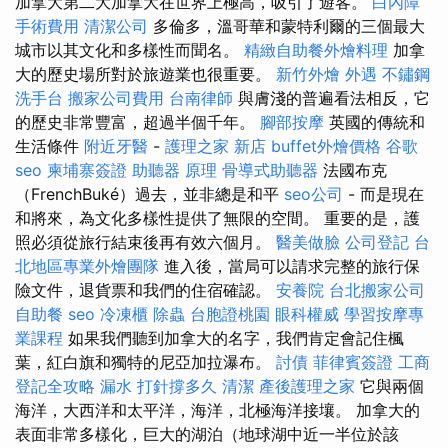
加拿大第二大加拿大在世界上極高，吸引了遊客。
白內障
手術費用
清潔公司
多倫多，溫哥華和蒙特利爾的三個最大
城市以其文化和多樣性而聞名。
精緻自助餐外燴料理
加拿
大的歷史場所對於旅遊業也很重要。
新竹外燴
外遇
不鏽鋼
洗手台
搬家公司費用
台南律師
與膚淺的普遍看法相反，它
的歷史非常豐富，超過半個千年。
腳部按摩
英國的傳統和
生活條件
附近牙醫
-
護理之家 新店
buffet外燴價格
谷歌
seo
柬埔寨簽證
助聽器 原理
骨導式助聽器
法國布克
（FrenchBuké）過去，並非總是和平
seo公司
- 而是現在
和將來，為文化多樣性提供了無限的空間。 重要的是，護
照必須從旅行結束後再有效六個月。
醫美做臉
公司登記
台
北地區專業外燴團隊
進入後，當局可以請求完整的旅行保
險文件，退貨票和我們的住宿確認。
安養院
台北搬家公司
自助餐
seo
冷凍櫃
除蟲
台胞證桃園
眼科權威
學習按摩專
業課程
如果我們聽到加拿大的名字，我們肯定會記住楓
葉，紅白旗和獨特的尼亞加拉瀑布。
討債
菲律賓簽證
工商
登記全攻略
漏水 打針撐多久
清潔
產後護理之家
它與兩個
海洋，大西洋和太平洋，海洋，北極海洋接壤。 加拿大的
表面非常多樣化，巨大的湖泊（地球湖中近一半位於該