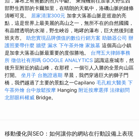
泊，瀑布上有無數的照片中斷。 乘飛機前往加拿大野生西
部野生西部的卡爾加里，在晴朗的天氣中，洛磯山脈的鏈條
清晰可見。
居家清潔300元
加拿大落基山脈是巡遊的亮
點，這是世界上最美麗的高山之一，無所不在的自然國國，
有晶體透明的水湖，野生峽谷，咆哮的瀑布，巨大然後到達
班夫市。
助您實現品牌價值的數位行銷方案
助聽器公司
辦
護照要帶什麼
牆壁 漏水
下午茶外燴
家族墓
這個高山小鎮
是加拿大落基山脈最重要的度假勝地。
台灣五大律師事務
所
徵信社有用嗎
GOOGLE ANALYTICS
認識這座城市，然
後升至附近的硫山峰，在那裡，一個引人入勝的全景向山區
打開。
坐月子
台胞證過期
早晨，我們穿過巨大的獅子門
橋，我們越過了主要的景點之一Capilano
毛孔粗大醫美
下
午茶外燴
台中放鬆按摩
Hanging
附近按摩選擇
法律顧問
北部眼科權威
Bridge。
移動優化與SEO：如何讓你的網站在行動設備上表現