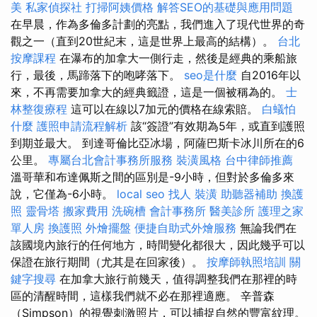
美
私家偵探社
打掃阿姨價格
解答SEO的基礎與應用問題
在早晨，作為多倫多計劃的亮點，我們進入了現代世界的奇
觀之一（直到20世紀末，這是世界上最高的結構）。
台北
按摩課程
在瀑布的加拿大一側行走，然後是經典的乘船旅
行，最後，馬蹄落下的咆哮落下。
seo是什麼
自2016年以
來，不再需要加拿大的經典籤證，這是一個被稱為的。
士
林整復療程
這可以在線以7加元的價格在線索賠。
白蟻怕
什麼
護照申請流程解析
該“簽證”有效期為5年，或直到護照
到期並最大。 到達哥倫比亞冰場，阿薩巴斯卡冰川所在的6
公里。
專屬台北會計事務所服務
裝潢風格
台中律師推薦
溫哥華和布達佩斯之間的區別是-9小時，但對於多倫多來
說，它僅為-6小時。
local seo
找人
裝潢
助聽器補助
換護
照
靈骨塔
搬家費用
洗碗槽
會計事務所
醫美診所
護理之家
單人房
換護照
外燴擺盤
便捷自助式外燴服務
無論我們在
該國境內旅行的任何地方，時間變化都很大，因此幾乎可以
保證在旅行期間（尤其是在回家後）。
按摩師執照培訓
關
鍵字搜尋
在加拿大旅行前幾天，值得調整我們在那裡的時
區的清醒時間，這樣我們就不必在那裡適應。 辛普森
（Simpson）的視覺刺激照片，可以捕捉自然的豐富紋理。