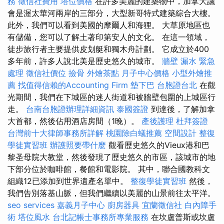
務
徵信社費用
塔位價格
在許多美麗的建築物中，加拿大議
會是渥太華河兩岸的三部分，大型新哥特式建築綜合大樓。
此外，我們可以看到美國的摩爾人和海狸。 大草原地區也
有儲備，您可以了解土著印第安人的文化。 在這一領域，
徒步旅行者主要提供皮划艇和獨木舟計劃。 它成立於400
多年前，許多人說北美是歷史悠久的城市。
牆壁 漏水 緊急
處理
徵信社價位
撿骨
外燴茶點
月子中心價格
小型外燴推
薦
找值得信賴的Accounting Firm
墊下巴
台胞證台北
在觀
光期間，我們在下城區的迷人街道和被牆壁包圍的上城區行
走。
台南台胞證辦理詳細資訊
泰國簽證
到達後，了解加拿
大首都，然後佔用酒店房間（1晚）。
產後護理
杜拜簽證
台灣前十大律師事務所詳解
桃園除白蟻推薦
空間設計
整復
學徒實習班
辦護照要帶什麼
觀看歷史悠久的Vieux港和巴
黎圣母院大教堂，然後發現了歷史悠久的市區，該城市的地
下部分位於咖啡館，餐館和電影院。 其中，聯合國教科文
組織12已添加到世界遺產名單中。
整復學徒實習班
然後，
我們告別落基山脈，但我們繼續以美麗的山景前往太平洋。
seo services
嘉義月子中心
廚房器具
宜蘭徵信社
白內障手
術
塔位風水
台北記帳士事務所專業服務
在坎盧普斯或坎盧