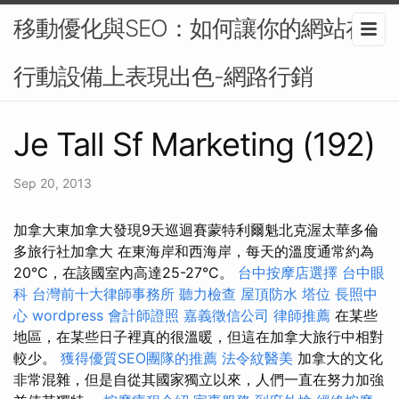
移動優化與SEO：如何讓你的網站在
行動設備上表現出色-網路行銷
Je Tall Sf Marketing (192)
Sep 20, 2013
加拿大東加拿大發現9天巡迴賽蒙特利爾魁北克渥太華多倫
多旅行社加拿大 在東海岸和西海岸，每天的溫度通常約為
20°C，在該國室內高達25-27°C。
台中按摩店選擇
台中眼
科
台灣前十大律師事務所
聽力檢查
屋頂防水
塔位
長照中
心
wordpress
會計師證照
嘉義徵信公司
律師推薦
在某些
地區，在某些日子裡真的很溫暖，但這在加拿大旅行中相對
較少。
獲得優質SEO團隊的推薦
法令紋醫美
加拿大的文化
非常混雜，但是自從其國家獨立以來，人們一直在努力加強