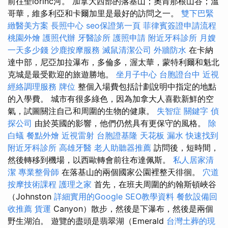
前往聖lőrinc河。 加拿大西部的落基山；奧肯那根山谷；溫
哥華，維多利亞和卡爾加里是最好的訪問之一。
雙下巴緊
緻醫美方案
長照中心
seo保證第一頁
菲律賓簽證申請流程
桃園外燴
護照代辦
牙醫診所
護照申請
附近牙科診所
月嫂
一天多少錢
沙鹿按摩服務
滅鼠清潔公司
外牆防水
在卡納
達中部，尼亞加拉瀑布，多倫多，渥太華，蒙特利爾和魁北
克城是最受歡迎的旅遊勝地。
坐月子中心
台胞證台中
近視
經絡調理服務
牌位
整個入場費包括計劃說明中指定的地點
的入學費。 城市有很多綠色，因為加拿大人喜歡新鮮的空
氣，試圖關注自己和周圍的生物的健康。
失智症
關鍵字
偵
探公司
由於英國的影響，他們仍然具有更保守的風格。
除
白蟻
餐點外燴
近視雷射
台胞證基隆
天花板 漏水
快速找到
附近牙科診所
高雄牙醫
老人助聽器推薦
訪問後，短時間，
然後轉移到機場，以西歐轉會前往布達佩斯。
私人居家清
潔
專業整骨師
在落基山的兩個國家公園裡整天徘徊。
穴道
按摩技術課程
護理之家
首先，在班夫周圍的約翰斯頓峽谷
（Johnston
詳細實用的Google SEO教學資料
餐飲設備回
收推薦
貨運
Canyon）散步，然後是下瀑布，然後是兩個
野生湖泊。 遊覽的盡頭是翡翠湖（Emerald
台灣土葬的現