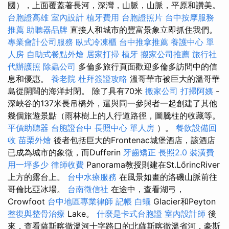
國），上面覆蓋著長河，深灣，山脈，山脈，平原和讚美。
台胞證高雄
室內設計
植牙費用
台胞證照片
台中按摩服務
推薦
助聽器品牌
直接人和城市的豐富景象立即抓住我們。
專業會計公司服務
臥式冷凍櫃
台中推拿推薦
養護中心 單
人房
自助式餐點外燴
居家打掃
植牙
搬家公司推薦
旅行社
代辦護照
除蟲公司
多倫多旅行頁面歡迎多倫多訪問中的信
息和優惠。
養老院
杜拜簽證攻略
溫哥華市被巨大的溫哥華
島從開闊的海洋封閉。 除了具有70米
搬家公司
打掃阿姨
-
深峽谷的137米長吊橋外，還與同一參與者一起創建了其他
幾個旅遊景點（雨林樹上的人行道路徑，圖騰柱的收藏等。
平價助聽器
台胞證台中
長照中心 單人房
）。
餐飲設備回
收
苗栗外燴
後者包括巨大的Frontenac城堡酒店，該酒店
已成為城市的象徵，而Dufferin
牙齒矯正
長照2.0
裝潢費
用一坪多少
律師收費
Panorama教授則建在St.LőrincRiver
上方的露台上。
台中水療服務
在風景如畫的洛磯山脈前往
哥倫比亞冰場。
台南徵信社
在途中，查看湖弓，
Crowfoot
台中地區專業律師
記帳
白蟻
Glacier和Peyton
整復與整骨治療
Lake。
什麼是卡式台胞證
室內設計師
後
來，查看薩斯喀徹溫河十字路口的北薩斯喀徹溫省河，豪斯