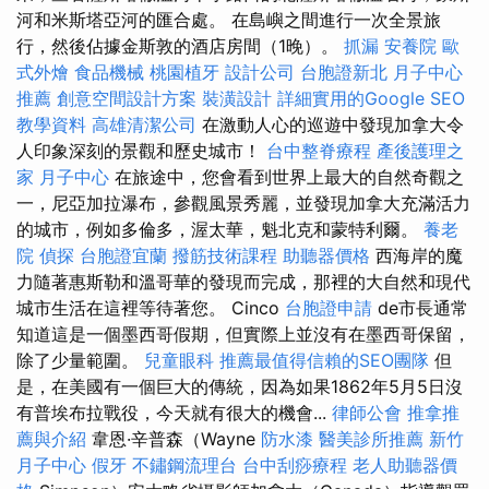
河和米斯塔亞河的匯合處。 在島嶼之間進行一次全景旅
行，然後佔據金斯敦的酒店房間（1晚）。
抓漏
安養院
歐
式外燴
食品機械
桃園植牙
設計公司
台胞證新北
月子中心
推薦
創意空間設計方案
裝潢設計
詳細實用的Google SEO
教學資料
高雄清潔公司
在激動人心的巡遊中發現加拿大令
人印象深刻的景觀和歷史城市！
台中整脊療程
產後護理之
家 月子中心
在旅途中，您會看到世界上最大的自然奇觀之
一，尼亞加拉瀑布，參觀風景秀麗，並發現加拿大充滿活力
的城市，例如多倫多，渥太華，魁北克和蒙特利爾。
養老
院
偵探
台胞證宜蘭
撥筋技術課程
助聽器價格
西海岸的魔
力隨著惠斯勒和溫哥華的發現而完成，那裡的大自然和現代
城市生活在這裡等待著您。 Cinco
台胞證申請
de市長通常
知道這是一個墨西哥假期，但實際上並沒有在墨西哥保留，
除了少量範圍。
兒童眼科
推薦最值得信賴的SEO團隊
但
是，在美國有一個巨大的傳統，因為如果1862年5月5日沒
有普埃布拉戰役，今天就有很大的機會...
律師公會
推拿推
薦與介紹
韋恩·辛普森（Wayne
防水漆
醫美診所推薦
新竹
月子中心
假牙
不鏽鋼流理台
台中刮痧療程
老人助聽器價