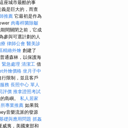
是這座城市最酷的事
意義是巨大的，而查
師推薦
它最初是作為
ower
肉毒桿菌除皺
機期間關閉之前，它成
為參與可選計劃的人
治療
律師公會
醫美診
區精緻外燴
創建了
和大普通森林，以保護海
 緊急處理
清潔工
借
fet外燴價格
坐月子中
進行限制，並且客戶
拿服務
長照中心 單人
司評價
推拿證照考試
著名的島嶼。
私人居家
務所專業推薦
如果我
tney音樂流派的發源
的基礎與應用問題
抓姦
夏威夷，美國東部和