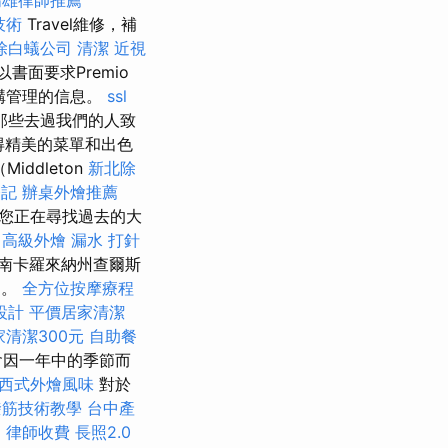
高雄律師推薦
技術
Travel維修，補
除白蟻公司
清潔
近視
書面要求Premio
機構管理的信息。
ssl
那些去過我們的人致
得精美的菜單和出色
iddleton
新北除
登記
辦桌外燴推薦
如果您正在尋找過去的大
高級外燴
漏水 打針
南卡羅來納州查爾斯
了。
全方位按摩療程
設計
平價居家清潔
家清潔300元
自助餐
會因一年中的季節而
西式外燴風味
對於
撥筋技術教學
台中產
助
律師收費
長照2.0