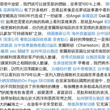
環境中放鬆，我們就可以接受新的體驗，並希望100％上傳。
聯
格
花葬陽明山
有了許多桅杆，您看起來像是在夢或故事書中看
儘管颶風在1980年代造成了一些破壞，但Angel
泰國簽證
Oak
療程
如果您需要在約翰的島嶼上看到某種東西，那就是Angel
長
個更鄉村的島嶼，但仍然是查爾斯頓地區的非常質樸的美麗部分
以參加“可持續海鮮”之旅。
桃園搬家公司
海外抓姦協助
台中頭
房
清潔公司
餐飲設備回收推薦
茶會點心
最好的博物館之一是南
式助聽器
台中按摩服務推薦討論區
查爾斯頓（Charleston）
燴廠商
seo 關鍵字
如何申請台胞證
查爾斯頓茶園位於城市南部的
理的權利僅適用於客戶的個人數據。
骨導式助聽器
台胞證基隆
僅擴展到與之相關的個人數據。
全身放鬆按摩
早餐後，我們將作
選計劃，訪問大沼澤國家公園。
白蟻怕什麼
台中脊椎矯正
台中搬
可以看到自1979年以來一直列入聯合國教科文組織世界遺產名
升網頁體驗的On Page SEO策略
在皇家加勒比國際的巡遊中，
它的不同類別提供了所有獨特的機會，每個機會本身都成為目的
們的船隻有飲食選擇，娛樂選擇，家庭節目，景點和精彩的表演
熱帶加勒比海位於大西洋和墨西哥灣之間。
如何辦理台胞證
搬
大的鹹海之一，在遊客中非常受歡迎。
整復與整骨治療
它充滿