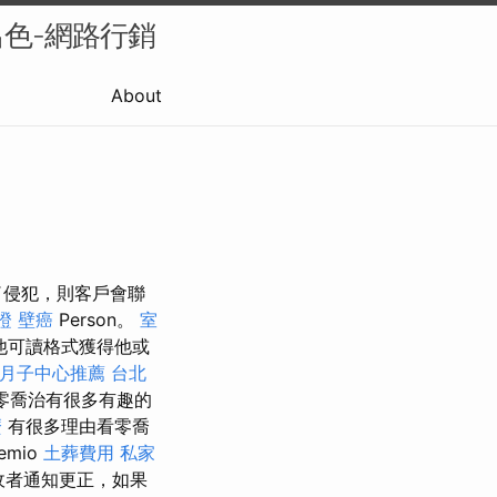
色-網路行銷
About
了侵犯，則客戶會聯
證
壁癌
Person。
室
他可讀格式獲得他或
月子中心推薦
台北
零喬治有很多有趣的
麼
有很多理由看零喬
emio
土葬費用
私家
接收者通知更正，如果