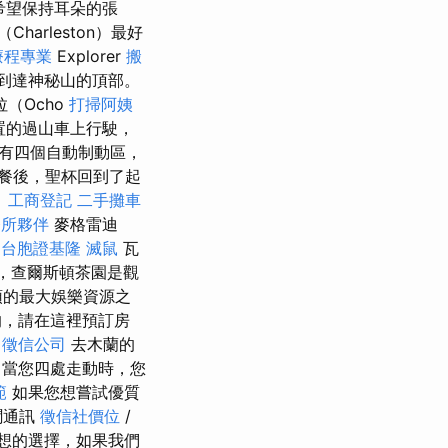
希望保持耳朵的張
harleston）最好
療程專業
Explorer
搬
樹冠到達神秘山的頂部。
（Ocho
打掃阿姨
置的過山車上行駛，
有四個自動制動區，
餐後，聖杯回到了起
。
工商登記
二手攤車
務所夥伴
麥格雷迪
台胞證基隆
滅鼠
瓦
園，查爾斯頓茶園是觀
頓的最大娛樂資源之
的，請在這裡預訂房
徵信公司
去木蘭的
當您四處走動時，您
範
如果您想嘗試優質
聞通訊
徵信社價位
/
想的選擇，如果我們