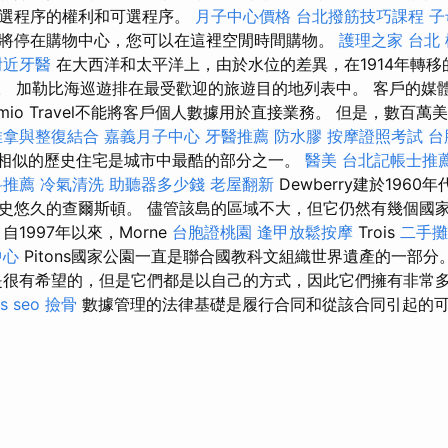
可選程序的權利和可選程序。
月子中心價格
台北撥筋技巧課程
子
將停在購物中心，您可以在這裡空閒時間購物。
護理之家 台北
附近牙醫
在大西洋和太平洋上，由於水位的差異，在1914年轉移
系統。 加勒比海巡遊排在最受歡迎的旅遊目的地列表中。 客戶的
emio Travel不能將客戶個人數據用於直接業務。 但是，數百
推拿與整復結合
嘉義月子中心
牙醫推薦
防水膠
按摩證照考試
台
大廈相似的歷史住宅是城市中最酷的部分之一。
醫美
台北記帳士推
科推薦
冷氣清洗
助聽器多少錢
老屋翻新
Dewberry建於196
史悠久的查爾斯頓。 儘管該島的區域不大，但它仍然有幾個國
自1997年以來，Morne
台胞證桃園
逢甲放鬆按摩
Trois
二手攤
中心
Pitons國家公園一直是聯合國教科文組織世界遺產的一部分
很有希望的，但是它們都是以自己的方式，因此它們擁有非常
s seo
撿骨
數據管理的法律基礎是履行合同和從該合同引起的