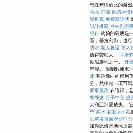
想在無與倫比的自然
防水
打掃
助聽器價
館推薦
免費寫訴狀
設計推薦
台中刮痧
眼科
約翰的島嶼是一
區，基拉利街，也可
防水
老人養護 單人
值得贊助人。
耳掛
度假勝地之一。
外
奇觀。 限制數據處
北
客戶導向的權利
分，然後是一項可
家事服務
在這裡，您
餐外燴
月子中心
提
大利亞到夏威夷。 
壁 漏水
谷歌seo
我
生整復推廣學習中心
加勒比海是地球上最