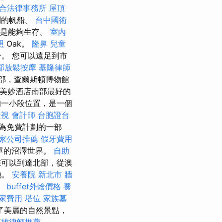
合法律事務所
屋頂
到的帆船。
台中國術
還是能夠生存。
室內
照
Oak。
隆鼻
兒童
。 您可以遠足到市
部放鬆按摩
基隆律師
部，查爾斯頓博物館
是其美妙酒店南部最好的
一小段位置，是一個
近視
會計師
台胞證台
為免費計劃的一部
家公司推薦
假牙費用
單的沼澤世界。
自助
您可以到達北部，從澳
地。
安養院 新北市
牆
。
buffet外燴價格
養
家費用
塔位
家族墓
了美麗的自然景點，