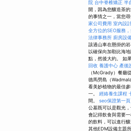
院
台中脊椎矯正
半
開，因為您釀造茶
的事情之一，當您尋
家公司費用
室內設
全方位的SEO服務
法律事務所
廚房設
該過山車在懸掛的岩
以確保向加勒比海
點，然後大約。 如
回收
養護中心
產後
（McGrady）餐
德馬勞島（Wadmal
看美妙植物的最佳參
一。
經絡養生課程
間。
seo保證第一頁
公墓既可以是觀光
會記得飲食與需要
的飲料，可以進行釀
其他EDM設備主題