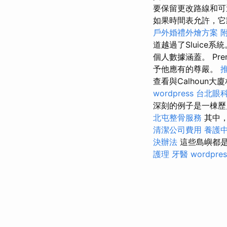
要保留更改路線和
如果時間表允許，它
戶外婚禮外燴方案
道越過了Sluice
個人數據涵蓋。 Pr
予他應有的尊嚴。
查看與Calhoun
wordpress
台北眼
深刻的例子是一棟歷
北屯整骨服務
其中，
清潔公司費用
養護
決辦法
這些島嶼都是
護理
牙醫
wordpres