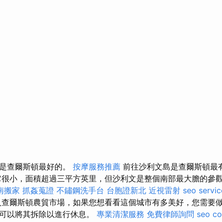
，是查爾斯頓最好的。
按摩服務推薦
前往沙利文島是查爾斯頓最
很小，面積超過三平方英里，但沙利文是整個南部最大膽的參
南搬家
抓姦蒐證
不鏽鋼洗手台
台胞證新北
近視雷射
seo servic
入查爾斯頓農貿市場，如果您想看看這個城市有多美好，您需要做
，可以將其拆除以進行休息。
專業清潔服務
免費律師詢問
seo c