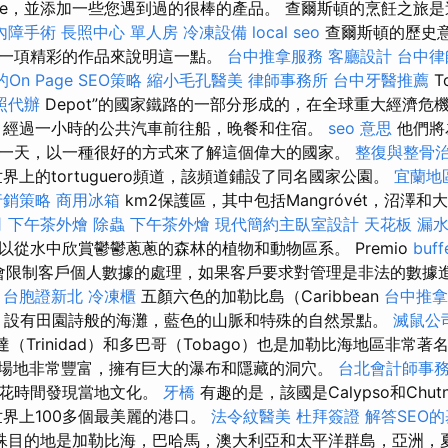
are，並添加一些您遇到過的很棒的產品。 查爾斯頓的烹飪之旅
內障手術
長照中心 單人房
冷凍設備
local seo
查爾斯頓的歷史
一項精彩的作品來說明這一點。
台中推拿服務
客廳設計
台中律
n Page SEO策略
縮小毛孔醫美
律師事務所
台中牙醫推薦
T
照代辦
Depot”的國家鐵路的一部分形成的，在全球重大經濟危
 經過一小時的公共汽車前往船，晚餐和住宿。
seo 意思
他們將
一天，以一種很好的方式來了解這個偉大的國家。
整復與整骨
上的tortuguero頻道，該頻道鋪設了同名國家公園。
宜蘭地
行銷策略
商用冰箱
km2保護區，其中包括Mangróvét，沼澤
司
下午茶外燴
除蟲
下午茶外燴
現代簡約主臥室設計
天花板 漏水
以從水中欣賞鬱鬱蔥蔥的森林的植物和動物區系。 Premio
buf
el會限制客戶個人數據的處理，如果客戶要求對管理是非法的數據
。
台胞證新北
冷凍櫃
五顏六色的加勒比島（Caribbean
台中推
nd）設有田園詩般的海灘，藍色的山脈和特殊的自然景點。
滅鼠公
（Trinidad）和多巴哥（Tobago）也是加勒比海地區非常
場地非常豐富，擁有巨大的瀑布和隱藏的洞穴。
台北會計師事
得花時間發現當地文化。
牙橋
有趣的是，該國是Calypso和Chu
世界上100多個最美麗的港口。
法令紋醫美
杜拜簽證
解答SEO
殊目的地是加勒比海，巴哈馬，澳大利亞和太平洋群島，亞洲，