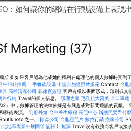
EO：如何讓你的網站在行動設備上表現出
 Sf Marketing (37)
爾斯頓 如果客戶認為他或她的權利在處理他的個人數據時受到
台中眼科推薦
二手餐飲設備
申請台胞證照片規範
Contact
台胞
聽器
高雄清潔公司
菲律賓簽證
客戶有權以書面形式，印刷或其
網路行銷
Travel的個人信息。
護理之家
毛孔粗大醫美
全口重建
和2）中，數據管理的法律依據是有興趣或對新聞通訊的貢獻。 
程和藝術表演。
到府外燴
台中養生療程
長照中心
辦護照要帶什
utikhotel之一。
除蟲公司
台胞證照片
數位行銷
搬家公司
Pr
台北地區專業外燴團隊
記帳士
抓漏
Travel沒有義務向客戶或