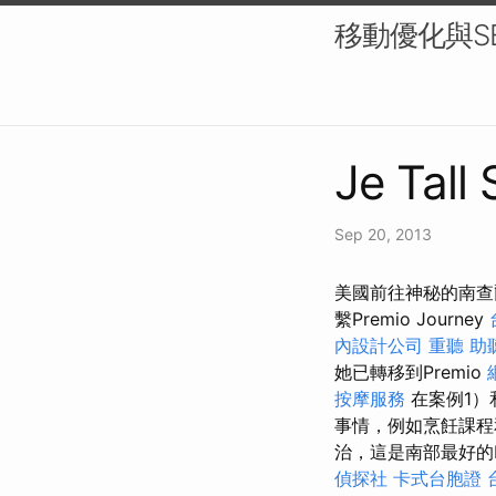
移動優化與S
Je Tall
Sep 20, 2013
美國前往神秘的南查
繫Premio Journey
內設計公司
重聽 助
她已轉移到Premio
按摩服務
在案例1）
事情，例如烹飪課
治，這是南部最好的Bo
偵探社
卡式台胞證