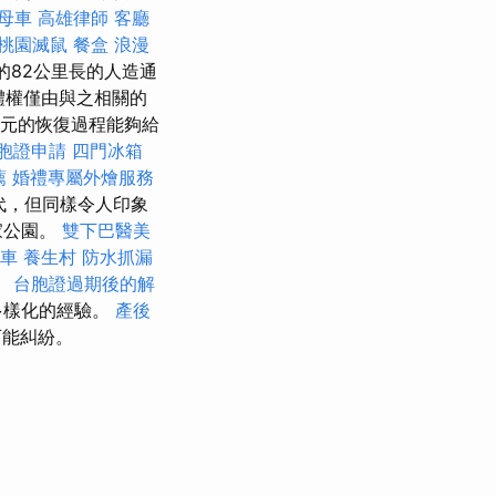
母車
高雄律師
客廳
桃園滅鼠
餐盒
浪漫
的82公里長的人造通
媒體權僅由與之相關的
萬美元的恢復過程能夠給
胞證申請
四門冰箱
薦
婚禮專屬外燴服務
0年代，但同樣令人印象
家公園。
雙下巴醫美
車
養生村
防水抓漏
。
台胞證過期後的解
多樣化的經驗。
產後
可能糾紛。