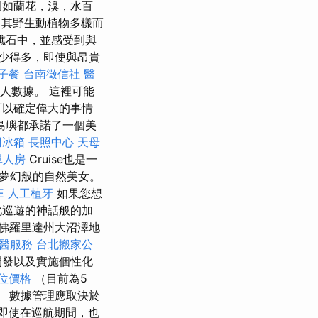
例如蘭花，溴，水百
，其野生動植物多樣而
礁石中，並感受到與
少得多，即使與昂貴
子餐
台南徵信社
醫
個人數據。 這裡可能
可以確定偉大的事情
島嶼都承諾了一個美
用冰箱
長照中心
天母
單人房
Cruise也是一
夢幻般的自然美女。
E
人工植牙
如果您想
此巡遊的神話般的加
佛羅里達州大沼澤地
神醫服務
台北搬家公
開發以及實施個性化
位價格
（目前為5
。 數據管理應取決於
即使在巡航期間，也