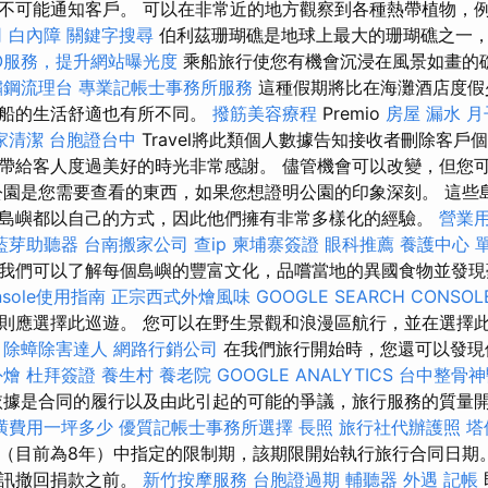
不可能通知客戶。 可以在非常近的地方觀察到各種熱帶植物，
司
白內障
關鍵字搜尋
伯利茲珊瑚礁是地球上最大的珊瑚礁之一
O服務，提升網站曝光度
乘船旅行使您有機會沉浸在風景如畫的
鏽鋼流理台
專業記帳士事務所服務
這種假期將比在海灘酒店度假
斯船的生活舒適也有所不同。
撥筋美容療程
Premio
房屋 漏水
月
家清潔
台胞證台中
Travel將此類個人數據告知接收者刪除客戶
帶給客人度過美好的時光非常感謝。 儘管機會可以改變，但您
公園是您需要查看的東西，如果您想證明公園的印象深刻。 這些
島嶼都以自己的方式，因此他們擁有非常多樣化的經驗。
營業
藍芽助聽器
台南搬家公司
查ip
柬埔寨簽證
眼科推薦
養護中心 
我們可以了解每個島嶼的豐富文化，品嚐當地的異國食物並發現
onsole使用指南
正宗西式外燴風味
GOOGLE SEARCH CONSOL
則應選擇此巡遊。 您可以在野生景觀和浪漫區航行，並在選擇
！
除蟑除害達人
網路行銷公司
在我們旅行開始時，您還可以發現
外燴
杜拜簽證
養生村
養老院
GOOGLE ANALYTICS
台中整骨
據是合同的履行以及由此引起的可能的爭議，旅行服務的質量
潢費用一坪多少
優質記帳士事務所選擇
長照
旅行社代辦護照
塔
（目前為8年）中指定的限制期，該期限開始執行旅行合同日期
通訊撤回捐款之前。
新竹按摩服務
台胞證過期
輔聽器
外遇
記帳