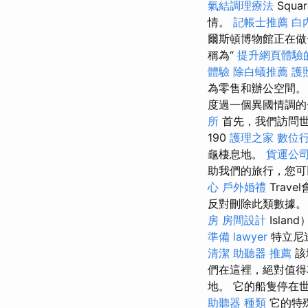
氣結調理療法
Squ
情。
記帳士推薦
白
爾斯頓博物館正在做
稱為“
提升網頁體驗的O
體驗
除白蟻推薦
護
為零售和辦公空間。
度過一個異國情調的
所
首先，我們訪問世界
190
護理之家
數位
龜棲息地。
貨運公
助我們的旅行，您可
心
戶外婚禮
Trav
反對刪除此類數據
房
房間設計
Isla
準備
lawyer
特立尼達
清潔
助聽器 推薦
該
們在這裡，絕對值
地。 它的船隻停在
助聽器 種類
它的特