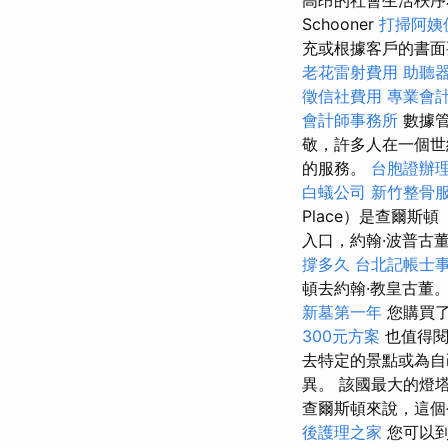
高昂的社會生活秩
Schooner
打掃阿姨
充或根據客戶的書面
老花雷射費用
助聽
徵信社費用
專業會
會計師事務所
數據管
敬，許多人在一個
的服務。
台胞證辦
白蟻公司
新竹整骨
Place）是查爾斯
入口，約翰·波普古
撐多久
台北記帳士
頓去約翰·教皇古董
新墓第一年
您購買了
300元方案
也值得閱
去特定的景點或為自
異。 該國最大的燈塔之
查爾斯頓來說，這個
後護理之家
您可以到