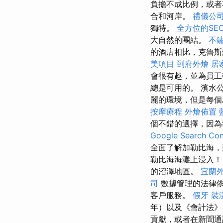
負擔不成比例，或者
合和河岸。
禮儀公
獨特。
全方位的SE
大自然的團結。
不
的酒店相比，克魯
美項目
到府外燴
居
會很有趣，並為員工
總是可用的。 濱水
麗的環境，但是每個
按摩療程
外燴佈置
個不錯的選擇，因為
Google Search C
全面了解加勒比海，
勒比海海灘上浸入
的沼澤地區。
宜蘭
司
數據管理的法律依
客戶服務。
假牙
裝
年）以及《會計法》
貢獻，或者在新聞