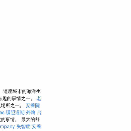
這座城市的海洋生
有趣的事情之一。
老
觀場所之一。
安養院
es
護照過期
外燴
台
的事情。 最大的舒
ompany
失智症
安養